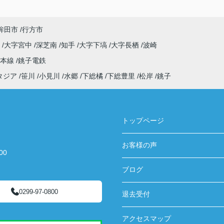
鉾田市
行方市
原
大字宮中
深芝南
知手
大字下塙
大字長栖
波崎
武本線
銚子電鉄
タジア
笹川
小見川
水郷
下総橘
下総豊里
松岸
銚子
トップページ
お客様の声
00
ブログ
0299-97-0800
退去受付
アクセスマップ