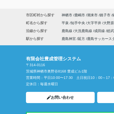
市区町村から探す
神栖市
鹿嶋市
潮来市
銚子市
町名から探す
平泉
知手中央
大字平井
大野
沿線から探す
鹿島線
大洗鹿島線
成田線
総
駅から探す
鹿島神宮
延方
鹿島サッカース
有限会社豊成管理システム
〒314-0116
茨城県神栖市奥野谷8168 豊成ビル1階
営業時間：
平日10:00〜17:30 土日祝日10：00～17：
定休日：
毎週水曜日
お問い合わせ