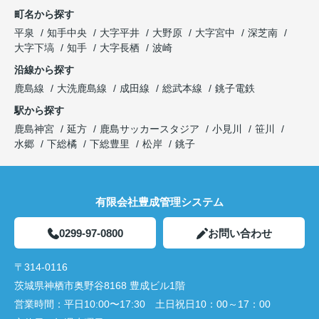
町名から探す
平泉
知手中央
大字平井
大野原
大字宮中
深芝南
大字下塙
知手
大字長栖
波崎
沿線から探す
鹿島線
大洗鹿島線
成田線
総武本線
銚子電鉄
駅から探す
鹿島神宮
延方
鹿島サッカースタジア
小見川
笹川
水郷
下総橘
下総豊里
松岸
銚子
有限会社豊成管理システム
0299-97-0800
お問い合わせ
〒314-0116
茨城県神栖市奥野谷8168 豊成ビル1階
営業時間：
平日10:00〜17:30 土日祝日10：00～17：00