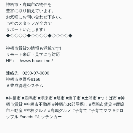
神栖市・鹿嶋市の物件を
豊富に取り揃えています。
お気軽にお問い合わせ下さい。
当社のスタッフが全力で
サポートいたします♪
◆◇◇◇◇◆◇◇◇◇◆◇◇◇◇◆
神栖市賃貸の情報も満載です!
リモート来店・見学にも対応
HP： //www.housei.net/
連絡先 0299‐97‐0800
神栖市奥野谷8168
＃豊成管理システム
#神栖市 #鹿嶋市 #潮来市 #旭市 #銚子市 #土浦市 #つくば市 #神
栖市賃貸 #神栖市不動産 #神栖市お部屋探し #鹿嶋市賃貸 #鹿嶋
市不動産 #神栖グルメ #鹿嶋グルメ #子育て #子育てママ #クロ
ッフル #seeds #キッチンカー