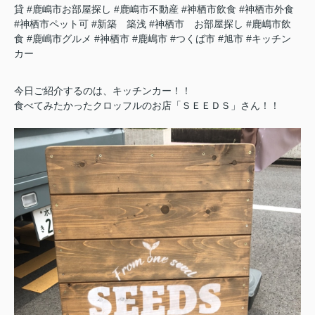
貸
#鹿嶋市お部屋探し
#鹿嶋市不動産
#神栖市飲食
#神栖市外食
#神栖市ペット可
#新築 築浅
#神栖市 お部屋探し
#鹿嶋市飲
食
#鹿嶋市グルメ
#神栖市
#鹿嶋市
#つくば市
#旭市
#キッチン
カー
今日ご紹介するのは、キッチンカー！！
食べてみたかったクロッフルのお店「ＳＥＥＤＳ」さん！！