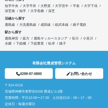
知手中央
大字平井
大野原
大字宮中
平泉
大字下塙
深芝南
知手
大字長栖
深芝
沿線から探す
鹿島線
大洗鹿島線
成田線
総武本線
銚子電鉄
駅から探す
鹿島神宮
延方
鹿島サッカースタジア
笹川
小見川
水郷
下総橘
下総豊里
松岸
銚子
有限会社豊成管理システム
0299-97-0800
お問い合わせ
〒314-0116
茨城県神栖市奥野谷8168 豊成ビル1階
営業時間：
平日10:00〜17:30 土日祝日10：00～17：00
定休日：
毎週水曜日