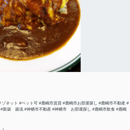
メゾネット
#ペット可
#鹿嶋市賃貸
#鹿嶋市お部屋探し
#鹿嶋市不動産
#
#新築 築浅
#神栖市不動産
#神栖市 お部屋探し
#鹿嶋市飲食
#鹿嶋
ん！