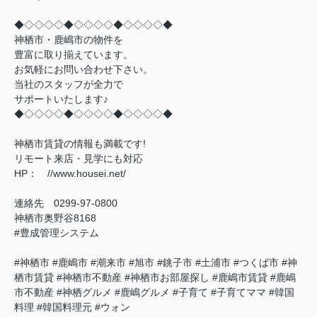
◆◇◇◇◇◆◇◇◇◇◆◇◇◇◇◆
神栖市・鹿嶋市の物件を
豊富に取り揃えています。
お気軽にお問い合わせ下さい。
当社のスタッフが全力で
サポートいたします♪
◆◇◇◇◇◆◇◇◇◇◆◇◇◇◇◆
神栖市賃貸の情報も満載です!
リモート来店・見学にも対応
HP： //www.housei.net/
連絡先 0299‐97‐0800
神栖市奥野谷8168
#豊成管理システム
#神栖市 #鹿嶋市 #潮来市 #旭市 #銚子市 #土浦市 #つくば市 #神
栖市賃貸 #神栖市不動産 #神栖市お部屋探し #鹿嶋市賃貸 #鹿嶋
市不動産 #神栖グルメ #鹿嶋グルメ #子育て #子育てママ #韓国
料理 #韓国料理元 #ウォン