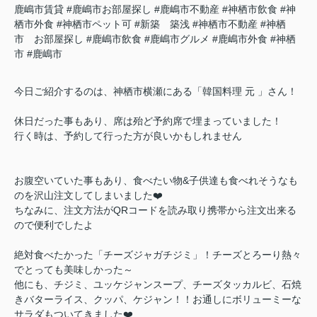
鹿嶋市賃貸
#鹿嶋市お部屋探し
#鹿嶋市不動産
#神栖市飲食
#神
栖市外食
#神栖市ペット可
#新築 築浅
#神栖市不動産
#神栖
市 お部屋探し
#鹿嶋市飲食
#鹿嶋市グルメ
#鹿嶋市外食
#神栖
市
#鹿嶋市
今日ご紹介するのは、神栖市横瀬にある「韓国料理 元 」さん！
休日だった事もあり、席は殆ど予約席で埋まっていました！
行く時は、予約して行った方が良いかもしれません
お腹空いていた事もあり、食べたい物&子供達も食べれそうなも
のを沢山注文してしまいました❤️
ちなみに、注文方法がQRコードを読み取り携帯から注文出来る
ので便利でしたよ
絶対食べたかった「チーズジャガチジミ」！チーズとろーり熱々
でとっても美味しかった～
他にも、チジミ、ユッケジャンスープ、チーズタッカルビ、石焼
きバターライス、クッパ、ケジャン！！お通しにボリューミーな
サラダもついてきました❤️