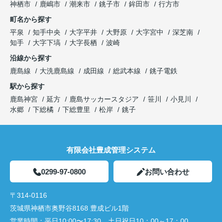
神栖市
鹿嶋市
潮来市
銚子市
鉾田市
行方市
町名から探す
平泉
知手中央
大字平井
大野原
大字宮中
深芝南
知手
大字下塙
大字長栖
波崎
沿線から探す
鹿島線
大洗鹿島線
成田線
総武本線
銚子電鉄
駅から探す
鹿島神宮
延方
鹿島サッカースタジア
笹川
小見川
水郷
下総橘
下総豊里
松岸
銚子
有限会社豊成管理システム
0299-97-0800
お問い合わせ
〒314-0116
茨城県神栖市奥野谷8168 豊成ビル1階
営業時間：
平日10:00〜17:30 土日祝日10：00～17：00