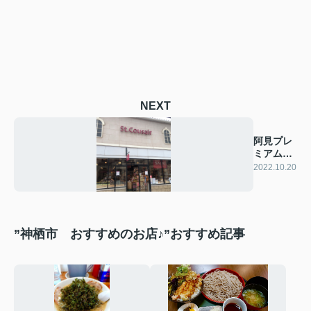
NEXT
阿見プレ
ミアムア
ウトレッ
2022.10.20
ト
”神栖市 おすすめのお店♪”おすすめ記事