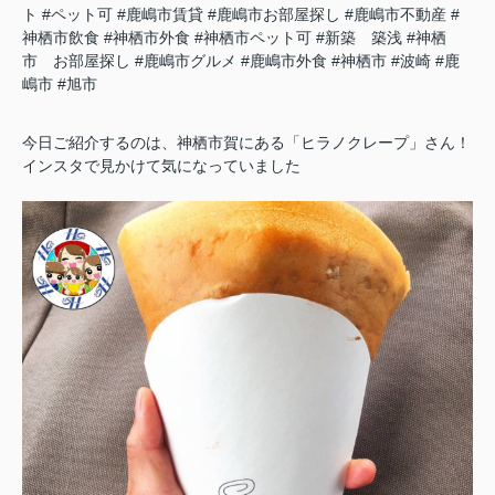
ト
#ペット可
#鹿嶋市賃貸
#鹿嶋市お部屋探し
#鹿嶋市不動産
#
神栖市飲食
#神栖市外食
#神栖市ペット可
#新築 築浅
#神栖
市 お部屋探し
#鹿嶋市グルメ
#鹿嶋市外食
#神栖市
#波崎
#鹿
嶋市
#旭市
今日ご紹介するのは、神栖市賀にある「ヒラノクレープ」さん！
インスタで見かけて気になっていました