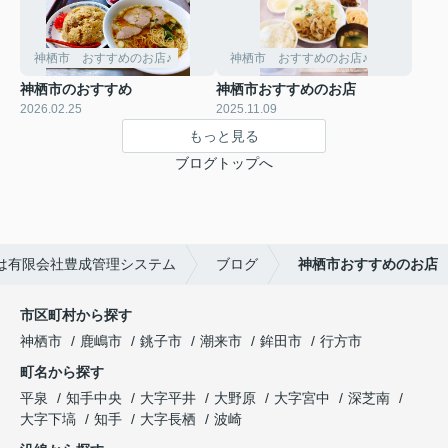
神栖市 おすすめのお店♪
神栖市 おすすめのお店♪
神栖市のおすすめ
神栖市おすすめのお店
2026.02.25
2025.11.09
もっと見る
ブログトップへ
は有限会社豊成管理システム
ブログ
神栖市おすすめのお店
市区町村から探す
神栖市
鹿嶋市
銚子市
潮来市
鉾田市
行方市
町名から探す
平泉
知手中央
大字平井
大野原
大字宮中
深芝南
大字下塙
知手
大字長栖
波崎