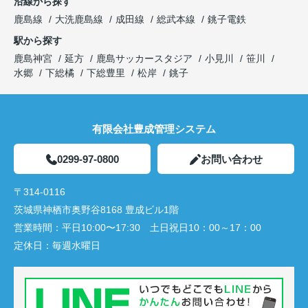
沿線から探す
鹿島線
大洗鹿島線
成田線
総武本線
銚子電鉄
駅から探す
鹿島神宮
延方
鹿島サッカースタジア
小見川
笹川
水郷
下総橘
下総豊里
松岸
銚子
有限会社豊成管理システム
0299-97-0800
お問い合わせ
〒314-0116
茨城県神栖市奥野谷8168 豊成ビル1階
営業時間：
平日10:00〜17:30 土日祝日10：00～17：00
定休日：
毎週水曜日