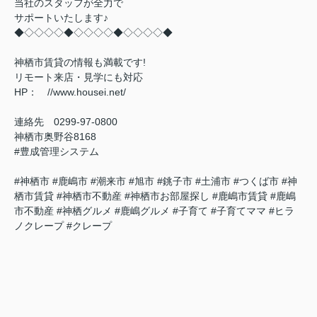
当社のスタッフが全力で
サポートいたします♪
◆◇◇◇◇◆◇◇◇◇◆◇◇◇◇◆
神栖市賃貸の情報も満載です!
リモート来店・見学にも対応
HP： //www.housei.net/
連絡先 0299‐97‐0800
神栖市奥野谷8168
#豊成管理システム
#神栖市 #鹿嶋市 #潮来市 #旭市 #銚子市 #土浦市 #つくば市 #神
栖市賃貸 #神栖市不動産 #神栖市お部屋探し #鹿嶋市賃貸 #鹿嶋
市不動産 #神栖グルメ #鹿嶋グルメ #子育て #子育てママ #ヒラ
ノクレープ #クレープ