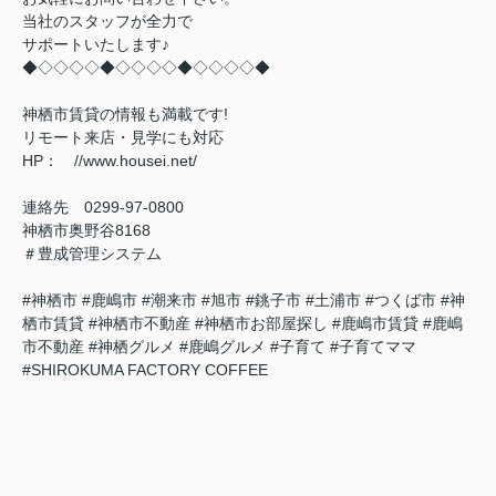
当社のスタッフが全力で
サポートいたします♪
◆◇◇◇◇◆◇◇◇◇◆◇◇◇◇◆
神栖市賃貸の情報も満載です!
リモート来店・見学にも対応
HP： //www.housei.net/
連絡先 0299‐97‐0800
神栖市奥野谷8168
＃豊成管理システム
#神栖市 #鹿嶋市 #潮来市 #旭市 #銚子市 #土浦市 #つくば市 #神
栖市賃貸 #神栖市不動産 #神栖市お部屋探し #鹿嶋市賃貸 #鹿嶋
市不動産 #神栖グルメ #鹿嶋グルメ #子育て #子育てママ
#SHIROKUMA FACTORY COFFEE