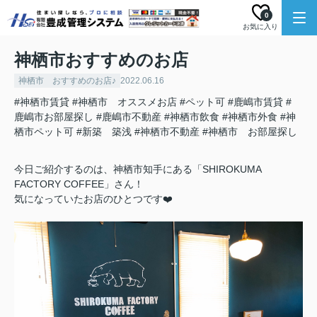
0
お気に入り
神栖市おすすめのお店
神栖市 おすすめのお店♪
2022.06.16
#神栖市賃貸
#神栖市 オススメお店
#ペット可
#鹿嶋市賃貸
#
鹿嶋市お部屋探し
#鹿嶋市不動産
#神栖市飲食
#神栖市外食
#神
栖市ペット可
#新築 築浅
#神栖市不動産
#神栖市 お部屋探し
今日ご紹介するのは、神栖市知手にある「SHIROKUMA
FACTORY COFFEE」さん！
気になっていたお店のひとつです❤️