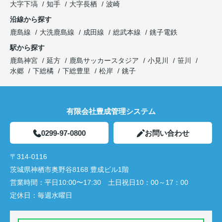
大字下塙
知手
大字長栖
波崎
沿線から探す
鹿島線
大洗鹿島線
成田線
総武本線
銚子電鉄
駅から探す
鹿島神宮
延方
鹿島サッカースタジア
小見川
笹川
水郷
下総橘
下総豊里
松岸
銚子
有限会社豊成管理システム
0299-97-0800
お問い合わせ
〒314-0116
茨城県神栖市奥野谷8168 豊成ビル1階
営業時間：
平日10:00〜17:30 土日祝日10：00～17：00
定休日：
毎週水曜日