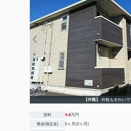
【外観】
外観もきれいで
4.8
万円
賃料
0ヶ月(0ヶ月)
敷金(保証金)