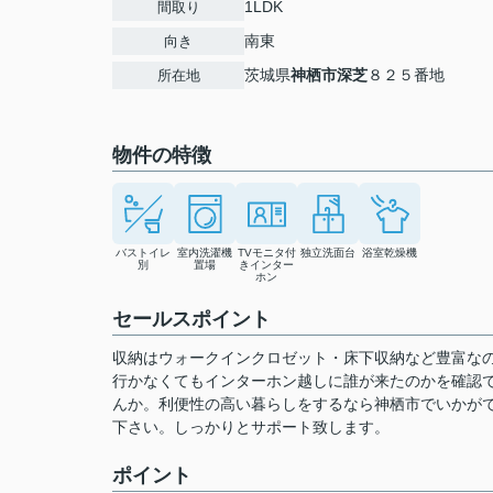
1LDK
間取り
南東
向き
茨城県
神栖市
深芝
８２５番地
所在地
物件の特徴
バストイレ
室内洗濯機
TVモニタ付
独立洗面台
浴室乾燥機
別
置場
きインター
ホン
セールスポイント
収納はウォークインクロゼット・床下収納など豊富な
行かなくてもインターホン越しに誰が来たのかを確認
んか。利便性の高い暮らしをするなら神栖市でいかが
下さい。しっかりとサポート致します。
ポイント