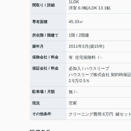
1LDK
間取り / 詳細
洋室 6.0帖
/
LDK 13.1帖
45.33㎡
専有面積
1階 / 2階建
所在階 / 階建て
2011年3月(築15年)
築年月
保険会社 / 料金
有 住宅保険料 / -
保証会社 / 料金
必加入 / ハウスリーブ
ハウスリーブ株式会社 契約時保証委
2.5万/2.5％
駐車場 / 月額
無 / -
空家
現況
その他条件
クリーニング費用:6万円 鍵セット費