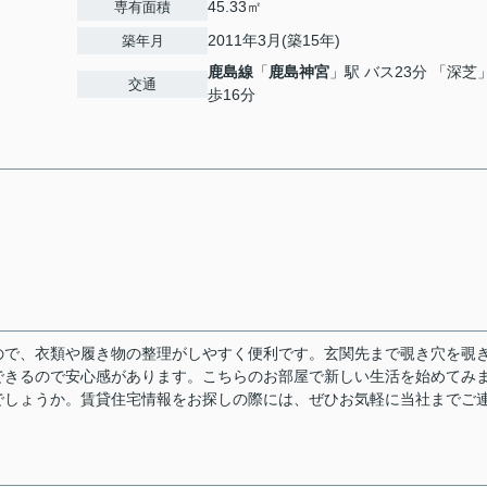
45.33㎡
専有面積
2011年3月(築15年)
築年月
鹿島線
「
鹿島神宮
」駅 バス23分 「深芝
交通
歩16分
ので、衣類や履き物の整理がしやすく便利です。玄関先まで覗き穴を覗
できるので安心感があります。こちらのお部屋で新しい生活を始めてみ
でしょうか。賃貸住宅情報をお探しの際には、ぜひお気軽に当社までご