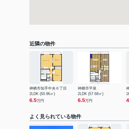
近隣の物件
神栖市知手中央６丁目
神栖市平泉
2LDK (50.96㎡)
2LDK (57.68㎡)
1
6.5
6.5
4
万円
万円
よく見られている物件