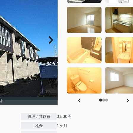
す
3,500円
管理 / 共益費
1ヶ月
礼金