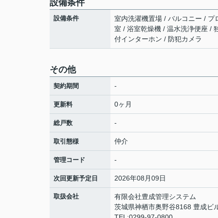
設備条件
設備条件
室内洗濯機置場 / バルコニー / プ
室 / 浴室乾燥機 / 温水洗浄便座 / 
付インターホン / 防犯カメラ
その他
-
契約期間
0ヶ月
更新料
-
総戸数
仲介
取引態様
-
管理コード
2026年08月09日
次回更新予定日
取扱会社
有限会社豊成管理システム
茨城県神栖市奥野谷8168 豊成ビ
TEL:0299-97-0800