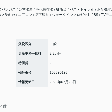
ロパンガス / 公営水道 / 浄化槽排水 / 駐輪場 / バス・トイレ別 / 追焚機
独立洗面台 / エアコン / 床下収納 / ウォークインクロゼット / BS / TVモ
一般
賃貸区分
2.2万円
更新事務手数料
-
特優賃
105390193
物件番号
2026年07月26日
情報更新日
ル1階