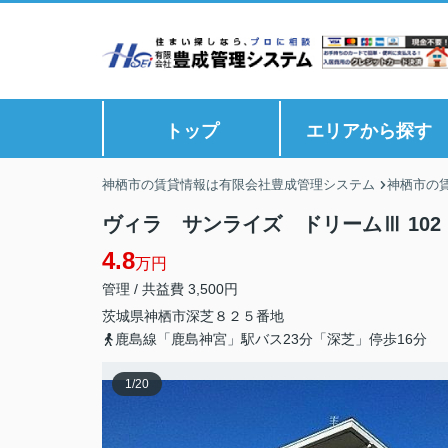
トップ
エリアから探す
神栖市の賃貸情報は有限会社豊成管理システム
神栖市の
ヴィラ サンライズ ドリームⅢ 102
4.8
万円
管理 / 共益費 3,500円
茨城県
神栖市
深芝
８２５番地
鹿島線「鹿島神宮」駅バス23分「深芝」停歩16分
1
/
20