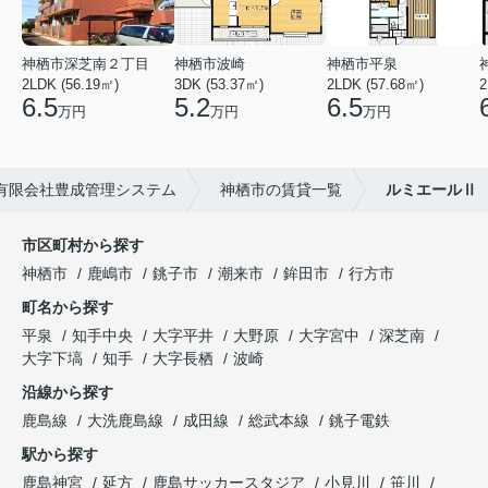
神栖市深芝南２丁目
神栖市波崎
神栖市平泉
2LDK (56.19㎡)
3DK (53.37㎡)
2LDK (57.68㎡)
2
6.5
5.2
6.5
万円
万円
万円
有限会社豊成管理システム
神栖市の賃貸一覧
ルミエールⅡ
市区町村から探す
神栖市
鹿嶋市
銚子市
潮来市
鉾田市
行方市
町名から探す
平泉
知手中央
大字平井
大野原
大字宮中
深芝南
大字下塙
知手
大字長栖
波崎
沿線から探す
鹿島線
大洗鹿島線
成田線
総武本線
銚子電鉄
駅から探す
鹿島神宮
延方
鹿島サッカースタジア
小見川
笹川