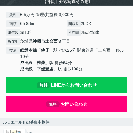
【外観】外観写真その他1
6.5万円 管理/共益費 3,000円
賃料
65.98㎡
2LDK
面積
間取り
築13年
2階/2階建
築年数
所在階
茨城県
神栖市
土合西
３丁目
所在地
総武本線
「
銚子
」駅 バス25分 関東鉄道「土合西」 停歩
交通
10分
成田線
「
椎柴
」駅 徒歩64分
成田線
「
下総豊里
」駅 徒歩100分
LINEからお問い合わせ
無料
お問い合わせ
無料
ルミエールⅡの募集中物件