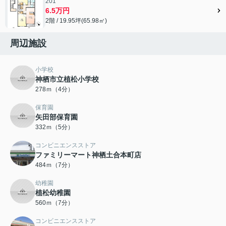
201
6.5万円
2階 / 19.95坪(65.98㎡)
周辺施設
小学校
神栖市立植松小学校
278ｍ（4分）
保育園
矢田部保育園
332ｍ（5分）
コンビニエンスストア
ファミリーマート神栖土合本町店
484ｍ（7分）
幼稚園
植松幼稚園
560ｍ（7分）
コンビニエンスストア