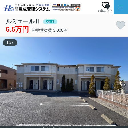
0
お気に入り
ルミエールⅡ
空室1
6.5万円
管理/共益費 3,000円
1
/
27