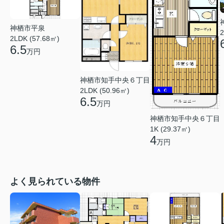
神栖市平泉
2
2LDK (57.68㎡)
6.5
万円
神栖市知手中央６丁目
2LDK (50.96㎡)
6.5
万円
神栖市知手中央６丁目
1K (29.37㎡)
4
万円
よく見られている物件