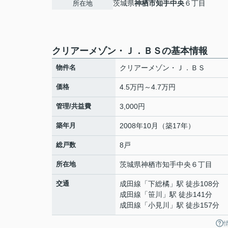
茨城県
神栖市
知手中央
６丁目
所在地
クリアーメゾン・Ｊ．ＢＳの基本情報
物件名
クリアーメゾン・Ｊ．ＢＳ
価格
4.5万円～4.7万円
管理/共益費
3,000円
築年月
2008年10月（築17年）
総戸数
8戸
所在地
茨城県
神栖市
知手中央
６丁目
交通
成田線
「
下総橘
」駅 徒歩108分
成田線
「
笹川
」駅 徒歩141分
成田線
「
小見川
」駅 徒歩157分