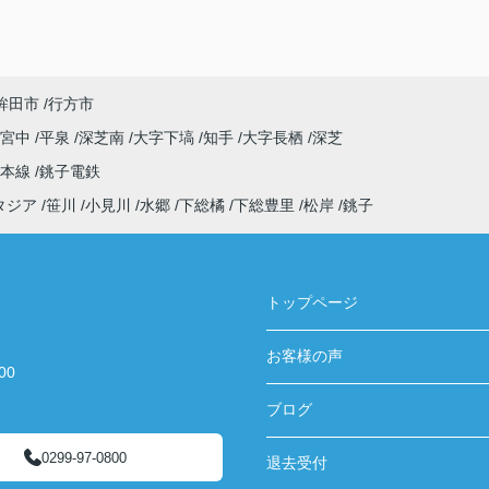
鉾田市
行方市
字宮中
平泉
深芝南
大字下塙
知手
大字長栖
深芝
武本線
銚子電鉄
タジア
笹川
小見川
水郷
下総橘
下総豊里
松岸
銚子
トップページ
お客様の声
00
ブログ
0299-97-0800
退去受付