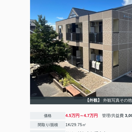
【外観】
外観写真その他
4.5万円～4.7万円
管理/共益費
3,
価格
1K/29.75㎡
間取り/面積