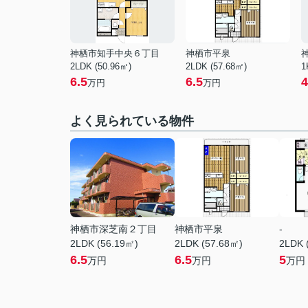
神栖市知手中央６丁目
神栖市平泉
2LDK (50.96㎡)
2LDK (57.68㎡)
1
6.5
6.5
4
万円
万円
よく見られている物件
神栖市深芝南２丁目
神栖市平泉
-
2LDK (56.19㎡)
2LDK (57.68㎡)
2LDK 
6.5
6.5
5
万円
万円
万円