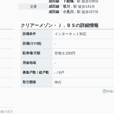
成田線
「
下総橘
」駅 徒歩108分
成田線
「
笹川
」駅 徒歩141分
交通
成田線
「
小見川
」駅 徒歩157分
クリアーメゾン・Ｊ．ＢＳの詳細情報
設備条件
インターネット対応
設備(その他)
-
駐車場/月額
空有/2,200円
用途地域
-
募集戸数 / 総戸数
- / 8戸
取引態様
仲介
情報
情報の見方