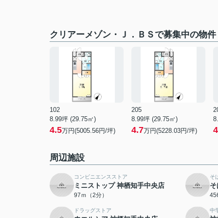
クリアーメゾン・Ｊ．ＢＳで募集中の物件
102
205
2
8.99坪 (29.75㎡)
8.99坪 (29.75㎡)
8
4.5
4.7
4
万円(5005.56円/坪)
万円(5228.03円/坪)
周辺施設
コンビニエンスストア
そ
ミニストップ 神栖知手中央店
そ
97ｍ（2分）
4
ドラッグストア
中