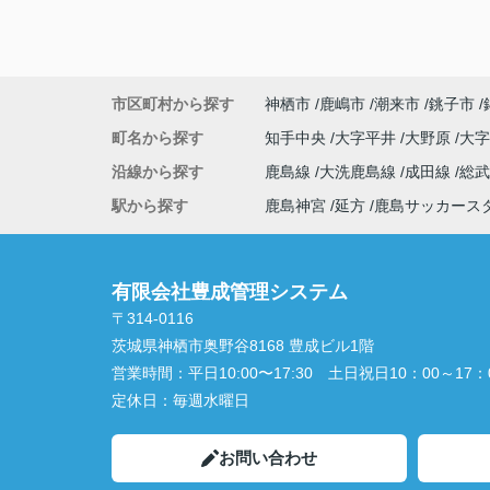
市区町村から探す
神栖市
鹿嶋市
潮来市
銚子市
町名から探す
知手中央
大字平井
大野原
大
沿線から探す
鹿島線
大洗鹿島線
成田線
総
駅から探す
鹿島神宮
延方
鹿島サッカース
有限会社豊成管理システム
〒314-0116
茨城県神栖市奥野谷8168 豊成ビル1階
営業時間：
平日10:00〜17:30 土日祝日10：00～17：
定休日：
毎週水曜日
お問い合わせ