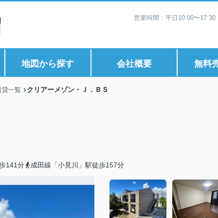
営業時間：平日10:00〜17:
地図から探す
会社概要
無料
クリアーメゾン・Ｊ．ＢＳ
賃貸一覧
141分
成田線「小見川」駅徒歩157分