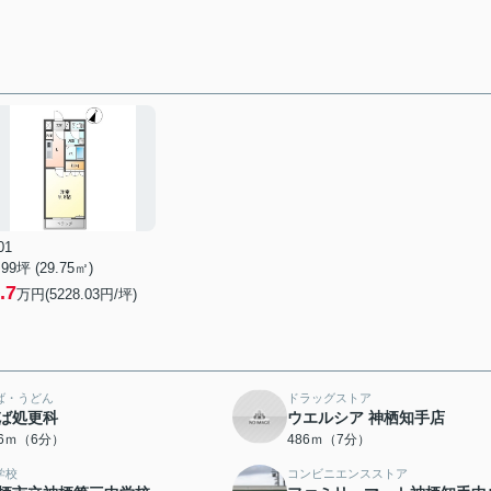
01
.99坪 (29.75㎡)
.7
万円(5228.03円/坪)
ば・うどん
ドラッグストア
ば処更科
ウエルシア 神栖知手店
56ｍ（6分）
486ｍ（7分）
学校
コンビニエンスストア