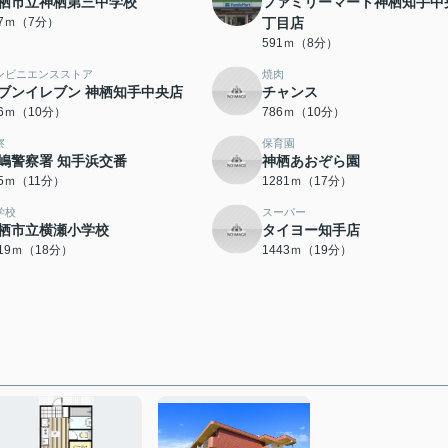
栖市立神栖第三中学校
ファミリーマート神栖知手中
47ｍ（7分）
丁目店
591ｍ（8分）
ンビニエンスストア
焼肉
ブンイレブン 神栖知手中央店
チャンス
86ｍ（10分）
786ｍ（10分）
察
保育園
嶋警察署 知手浜交番
神栖あおぞら園
75ｍ（11分）
1281ｍ（17分）
学校
スーパー
栖市立横瀬小学校
タイヨー知手店
419ｍ（18分）
1443ｍ（19分）