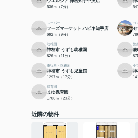
ウエルシア 神栖知手中央店
神
536ｍ（7分）
5
スーパー
コ
フーズマーケット ハピネ知手店
セ
692ｍ（9分）
7
幼稚園
警
神栖市 うずも幼稚園
鹿
826ｍ（11分）
8
市役所・区役所
小
神栖市 うずも児童館
神
1297ｍ（17分）
1
保育園
まゆ保育園
1786ｍ（23分）
近隣の物件