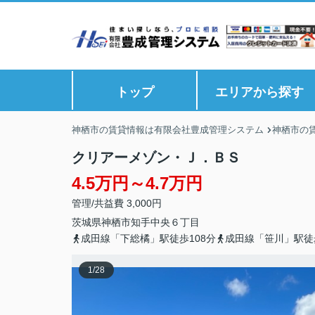
トップ
エリアから探す
神栖市の賃貸情報は有限会社豊成管理システム
神栖市の
クリアーメゾン・Ｊ．ＢＳ
4.5万円～4.7万円
管理/共益費 3,000円
茨城県
神栖市
知手中央
６丁目
成田線「下総橘」駅徒歩108分
成田線「笹川」駅徒歩
1
/
28