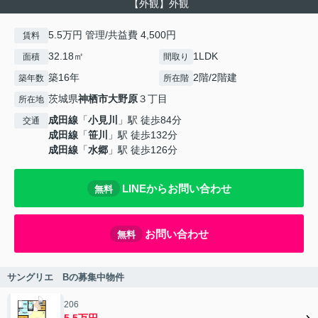
【外観】外観
5.5万円 管理/共益費 4,500円
賃料
32.18㎡
1LDK
面積
間取り
築16年
2階/2階建
築年数
所在階
茨城県
神栖市
大野原
３丁目
所在地
成田線
「
小見川
」駅 徒歩84分
交通
成田線
「
笹川
」駅 徒歩132分
成田線
「
水郷
」駅 徒歩126分
LINEからお問い合わせ
無料
お問い合わせ
無料
サングリエ Bの募集中物件
206
5.5万円