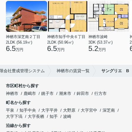
神栖市深芝南２丁目
神栖市知手中央６丁目
神栖市波崎
2LDK (56.19㎡)
2LDK (50.96㎡)
3DK (53.37㎡)
2
6.5
6.5
5.2
万円
万円
万円
限会社豊成管理システム
神栖市の賃貸一覧
サングリエ B
市区町村から探す
神栖市
鹿嶋市
銚子市
潮来市
鉾田市
行方市
町名から探す
平泉
知手中央
大字平井
大野原
大字宮中
深芝南
大字下塙
大字長栖
知手
波崎
沿線から探す