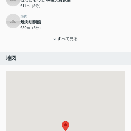
ほっともっと 神栖大野原店
611ｍ（8分）
焼肉
焼肉明洞館
630ｍ（8分）
すべて見る
地図