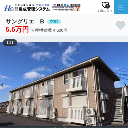
0
お気に入り
サングリエ B
空室2
5.5万円
管理/共益費 4,500円
1
/
21