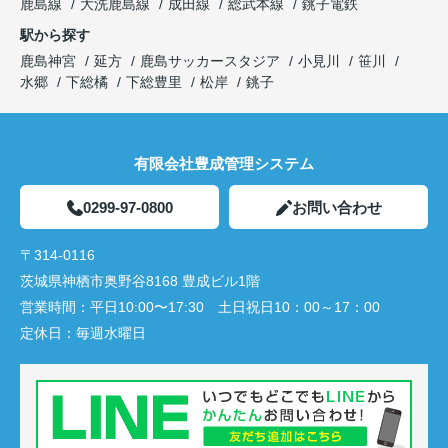
鹿島線
大洗鹿島線
成田線
総武本線
銚子電鉄
駅から探す
鹿島神宮
延方
鹿島サッカースタジア
小見川
笹川
水郷
下総橘
下総豊里
松岸
銚子
有限会社豊成管理システム
0299-97-0800
お問い合わせ
〒314-0116
茨城県神栖市奥野谷8168 豊成ビル1階
営業時間：
平日10:00〜17:30 土日祝日10：00～17：00
定休日：
毎週水曜日