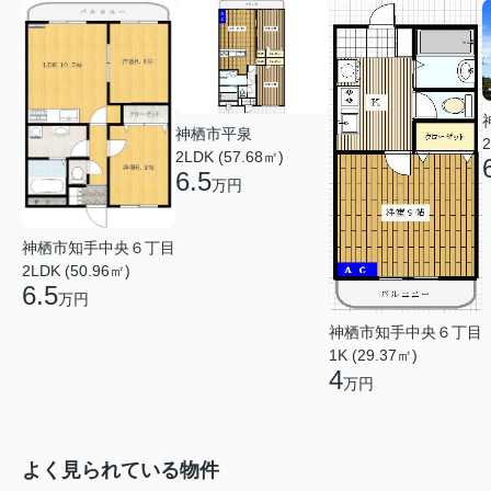
神栖市平泉
2
2LDK (57.68㎡)
6.5
万円
神栖市知手中央６丁目
2LDK (50.96㎡)
6.5
万円
神栖市知手中央６丁目
1K (29.37㎡)
4
万円
よく見られている物件