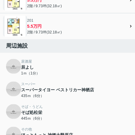
2階 / 9.73坪(32.18㎡)
201
5.5万円
2階 / 9.73坪(32.18㎡)
周辺施設
居酒屋
辰よし
1ｍ（1分）
スーパー
スーパータイヨー ベストリカー神栖店
435ｍ（6分）
そば・うどん
そば処松栄
445ｍ（6分）
その他