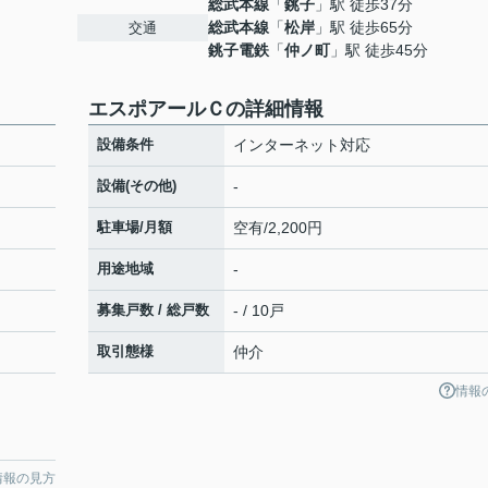
総武本線
「
銚子
」駅 徒歩37分
総武本線
「
松岸
」駅 徒歩65分
交通
銚子電鉄
「
仲ノ町
」駅 徒歩45分
エスポアールＣの詳細情報
設備条件
インターネット対応
設備(その他)
-
駐車場/月額
空有/2,200円
用途地域
-
募集戸数 / 総戸数
- / 10戸
取引態様
仲介
情報
情報の見方