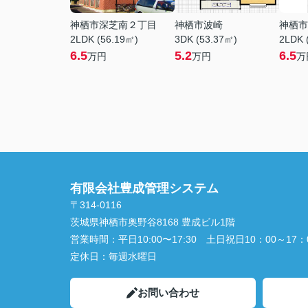
神栖市深芝南２丁目
神栖市波崎
神栖市
2LDK (56.19㎡)
3DK (53.37㎡)
2LDK 
6.5
5.2
6.5
万円
万円
万
有限会社豊成管理システム
〒314-0116
茨城県神栖市奥野谷8168 豊成ビル1階
営業時間：
平日10:00〜17:30 土日祝日10：00～17：
定休日：
毎週水曜日
お問い合わせ