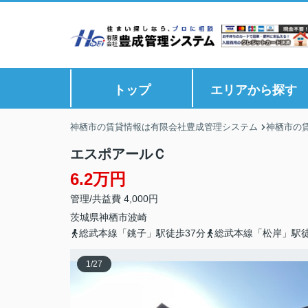
トップ
エリアから探す
神栖市の賃貸情報は有限会社豊成管理システム
神栖市の
エスポアールＣ
6.2万円
管理/共益費 4,000円
茨城県
神栖市
波崎
総武本線「銚子」駅徒歩37分
総武本線「松岸」駅徒
1
/
27