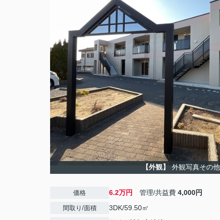
【外観】
外観写真その他
6.2万円
管理/共益費
4,000円
価格
3DK/59.50㎡
間取り/面積