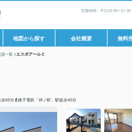
営業時間：平日10:00〜17:
地図から探す
会社概要
無料
エスポアールＣ
賃貸一覧
歩65分
銚子電鉄「仲ノ町」駅徒歩45分