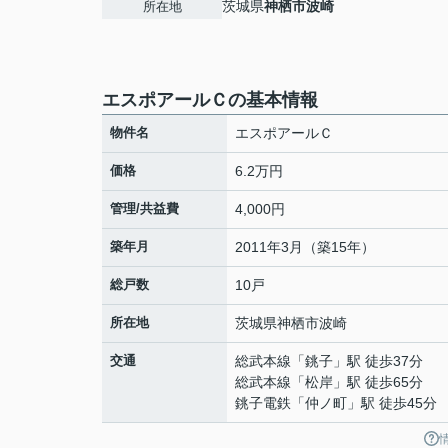
茨城県
神栖市
波崎
所在地
エスポアールＣの基本情報
物件名
エスポアールＣ
価格
6.2万円
管理/共益費
4,000円
築年月
2011年3月（築15年）
総戸数
10戸
所在地
茨城県
神栖市
波崎
交通
総武本線
「
銚子
」駅 徒歩37分
総武本線
「
松岸
」駅 徒歩65分
銚子電鉄
「
仲ノ町
」駅 徒歩45分