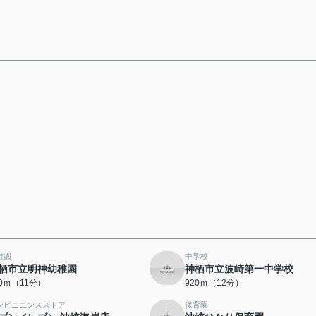
稚園
中学校
栖市立明神幼稚園
神栖市立波崎第一中学校
60ｍ（11分）
920ｍ（12分）
ンビニエンスストア
保育園