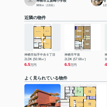
神栖市立波崎小学校
セ
969ｍ（13分）
1
近隣の物件
神栖市知手中央６丁目
神栖市平泉
2LDK (50.96㎡)
2LDK (57.68㎡)
1
6.5
6.5
4
万円
万円
よく見られている物件