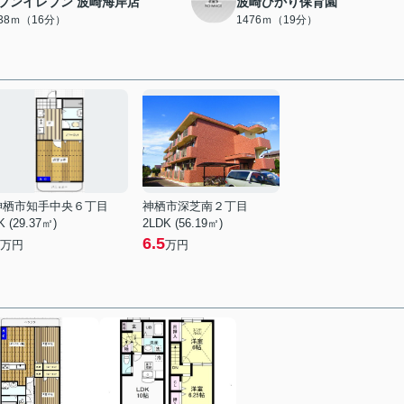
ブンイレブン 波崎海岸店
波崎ひかり保育園
238ｍ（16分）
1476ｍ（19分）
神栖市知手中央６丁目
神栖市深芝南２丁目
K (29.37㎡)
2LDK (56.19㎡)
6.5
万円
万円