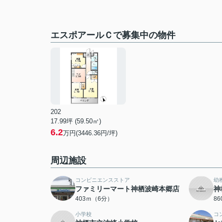
エスポアールＣで募集中の物件
202
17.99坪 (59.50㎡)
6.2
万円(3446.36円/坪)
周辺施設
コンビニエンスストア
幼
ファミリーマート神栖波崎本郷店
神
403ｍ（6分）
8
小学校
コ