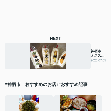
NEXT
神栖市
オススメ
のお店
2021.07.05
”神栖市 おすすめのお店♪”おすすめ記事