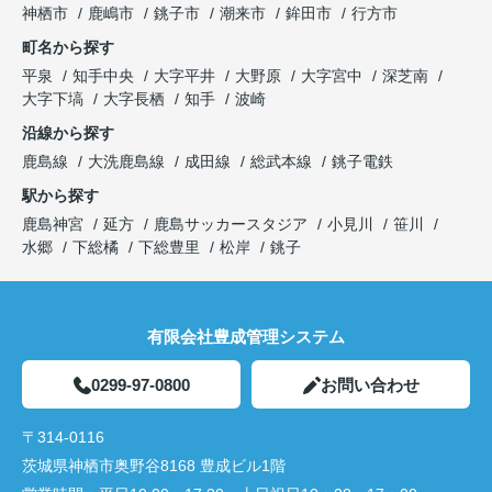
神栖市
鹿嶋市
銚子市
潮来市
鉾田市
行方市
町名から探す
平泉
知手中央
大字平井
大野原
大字宮中
深芝南
大字下塙
大字長栖
知手
波崎
沿線から探す
鹿島線
大洗鹿島線
成田線
総武本線
銚子電鉄
駅から探す
鹿島神宮
延方
鹿島サッカースタジア
小見川
笹川
水郷
下総橘
下総豊里
松岸
銚子
有限会社豊成管理システム
0299-97-0800
お問い合わせ
〒314-0116
茨城県神栖市奥野谷8168 豊成ビル1階