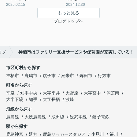
2025.02.15
2024.12.30
もっと見る
ブログトップへ
ログ
神栖市はファミリー支援サービスや保育園が充実している！
市区町村から探す
神栖市
鹿嶋市
銚子市
潮来市
鉾田市
行方市
町名から探す
平泉
知手中央
大字平井
大野原
大字宮中
深芝南
大字下塙
知手
大字長栖
波崎
沿線から探す
鹿島線
大洗鹿島線
成田線
総武本線
銚子電鉄
駅から探す
鹿島神宮
延方
鹿島サッカースタジア
小見川
笹川