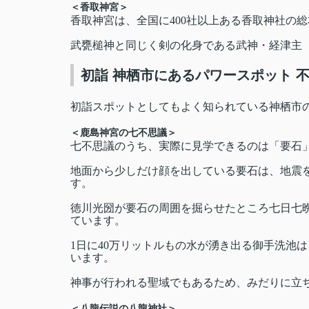
＜香取神宮＞
香取神宮は、全国に400社以上ある香取神社の
武甕槌神と同じく剣の化身である武神・経津主
初詣 神栖市にあるパワースポット 
初詣スポットとしてもよく知られている神栖市
＜鹿島神宮の七不思議＞
七不思議のうち、実際に見学できるのは「要石
地面から少しだけ顔を出している要石は、地震
す。
徳川光圀が要石の周囲を掘らせたところ七日七
ています。
1日に40万リットルもの水が湧き出る御手洗池
います。
神事が行われる聖域でもあるため、みだりに立
＜八龍伝説の八龍神社＞