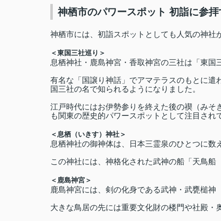
神栖市のパワースポット 初詣に参
神栖市には、初詣スポットとしても人気の神社
＜東国三社巡り＞
息栖神社・鹿島神宮・香取神宮の三社は「東国
有名な「国譲り神話」でアマテラスのもとに遣
国三社の名で知られるようになりました。
江戸時代にはお伊勢参りを終えた後の禊（みそ
も関東の歴史的パワースポットとして注目され
＜息栖（いきす）神社＞
息栖神社の御神体は、日本三霊泉のひとつに数
この神社には、神格化された武神の船「天鳥船
＜鹿島神宮＞
鹿島神宮には、剣の化身である武神・武甕槌神
大きな鳥居の先には重要文化財の楼門や社殿・