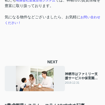
私たち
では、神栖市の賃貸情報を
有限会社豊成管理システム
豊富に取り扱っております。
気になる物件などございましたら、お気軽に
お問い合わせ
ください！
NEXT
神栖市はファミリー支
援サービスや保育園が
充実している！
2019.12.31