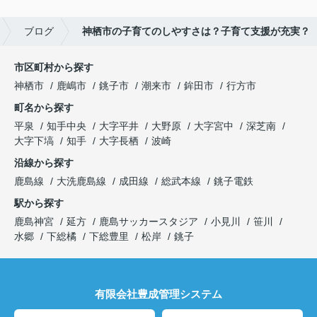
ブログ
神栖市の子育てのしやすさは？子育て支援が充実？
市区町村から探す
神栖市
鹿嶋市
銚子市
潮来市
鉾田市
行方市
町名から探す
平泉
知手中央
大字平井
大野原
大字宮中
深芝南
大字下塙
知手
大字長栖
波崎
沿線から探す
鹿島線
大洗鹿島線
成田線
総武本線
銚子電鉄
駅から探す
鹿島神宮
延方
鹿島サッカースタジア
小見川
笹川
水郷
下総橘
下総豊里
松岸
銚子
有限会社豊成管理システム