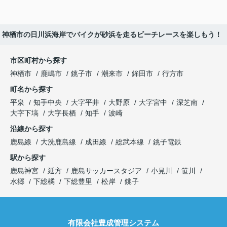
神栖市の日川浜海岸でバイクが砂浜を走るビーチレースを楽しもう！
市区町村から探す
神栖市
鹿嶋市
銚子市
潮来市
鉾田市
行方市
町名から探す
平泉
知手中央
大字平井
大野原
大字宮中
深芝南
大字下塙
大字長栖
知手
波崎
沿線から探す
鹿島線
大洗鹿島線
成田線
総武本線
銚子電鉄
駅から探す
鹿島神宮
延方
鹿島サッカースタジア
小見川
笹川
水郷
下総橘
下総豊里
松岸
銚子
有限会社豊成管理システム