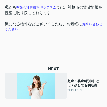
私たち
では、神栖市の賃貸情報を
有限会社豊成管理システム
豊富に取り扱っております。
気になる物件などございましたら、お気軽に
お問い合わせ
ください！
NEXT
敷金・礼金0円物件と
は？少しでも初期費用
を抑える方法
2019.12.19