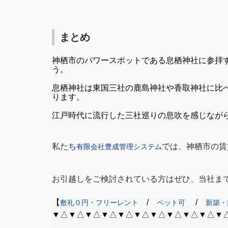
まとめ
神栖市のパワースポットである息栖神社に参拝
う。
息栖神社は東国三社の鹿島神社や香取神社に比
ります。
江戸時代に流行した三社巡りの息吹を感じなが
私たち
では、神栖市の賃
有限会社豊成管理システム
お引越しをご検討されている方はぜひ、当社ま
【
/
/
敷礼０円・フリーレント
ペット可
新築・
▼△▼△▼△▼△▼△▼△▼△▼△▼△▼△▼