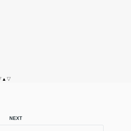
▽▲▽
NEXT