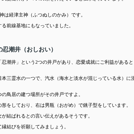
祭神は経津主神（ふつぬしのかみ）です。
対する前線基地にもなっていました。
の忍潮井（おしおい）
「忍潮井」という2つの井戸があり、恋愛成就にご利益があると
日本三霊水の一つで、汽水（海水と淡水が混じっている水）に
つの鳥居の建つ場所がその井戸ですよ。
の形をしており、右は男瓶（おがめ）で銚子型をしています。
女が結ばれるとの言い伝えがあるそうです。
て縁結びを祈願してみましょう。