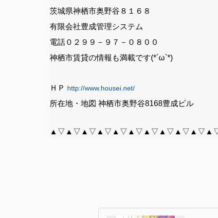
茨城県神栖市奥野谷８１６８
有限会社豊成管理システム
電話０２９９－９７－０８００
神栖市賃貸の情報も満載です(*´ω`*)
ＨＰ
http://www.housei.net/
所在地・地図 神栖市奥野谷8168豊成ビル
▲▽▲▽▲▽▲▽▲▽▲▽▲▽▲▽▲▽▲▽▲