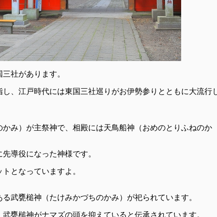
国三社があります。
指し、江戸時代には東国三社巡りがお伊勢参りとともに大流行
のかみ）が主祭神で、相殿には天鳥船神（おめのとりふねのか
に先導役になった神様です。
ットとなっていますよ。
である武甕槌神（たけみかづちのかみ）が祀られています。
、武甕槌神がナマズの頭を抑えていると伝承されています。