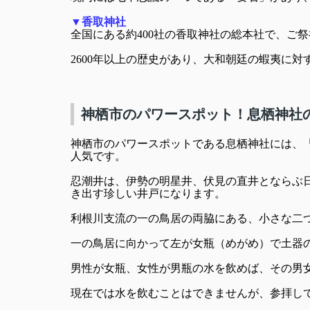
▼香取神社
全国にある約400社の香取神社の総本社で、ご
2600年以上の歴史があり、大和朝廷の蝦夷に
神栖市のパワースポット！息栖神社
神栖市のパワースポットである息栖神社には、
人気です。
忍潮井は、伊勢の明星井、伏見の直井とならぶ
き出す珍しい井戸になります。
利根川支流の一の鳥居の両脇にある、小さな二
一の鳥居に向かって左が女瓶（めがめ）で土器
男性が女瓶、女性が男瓶の水を飲めば、その男
現在では水を飲むことはできませんが、参拝し