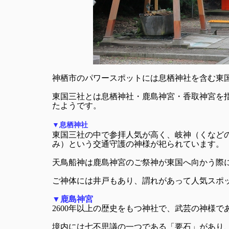
神栖市のパワースポットには息栖神社を含む東
東国三社とは息栖神社・鹿島神宮・香取神宮を
たようです。
▼息栖神社
東国三社の中で参拝人気が高く、岐神（くなど
み）という交通守護の神様が祀られています。
天鳥船神は鹿島神宮のご祭神が東国へ向かう際
ご神体には井戸もあり、謂れがあって人気スポ
▼鹿島神宮
2600年以上の歴史をもつ神社で、武芸の神様
境内には七不思議の一つである「要石」があり