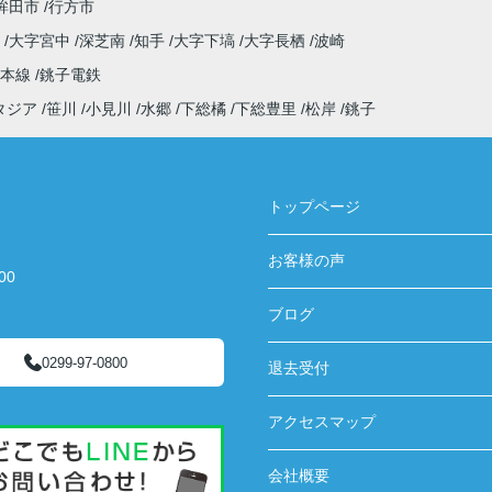
鉾田市
行方市
原
大字宮中
深芝南
知手
大字下塙
大字長栖
波崎
武本線
銚子電鉄
タジア
笹川
小見川
水郷
下総橘
下総豊里
松岸
銚子
トップページ
お客様の声
00
ブログ
0299-97-0800
退去受付
アクセスマップ
会社概要