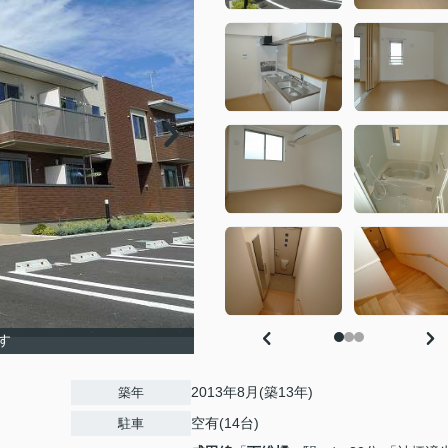
す
2013年8月(築13年)
築年
空有(14台)
駐車