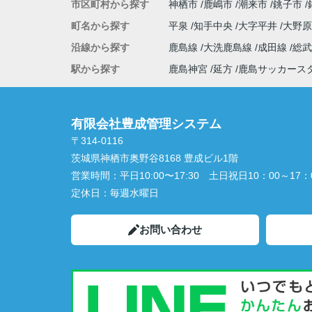
市区町村から探す
神栖市
鹿嶋市
潮来市
銚子市
町名から探す
平泉
知手中央
大字平井
大野
沿線から探す
鹿島線
大洗鹿島線
成田線
総
駅から探す
鹿島神宮
延方
鹿島サッカース
有限会社豊成管理システム
〒314-0116
茨城県神栖市奥野谷8168 豊成ビル1階
営業時間：
平日10:00〜17:30 土日祝日10：00～17：
定休日：
毎週水曜日
お問い合わせ