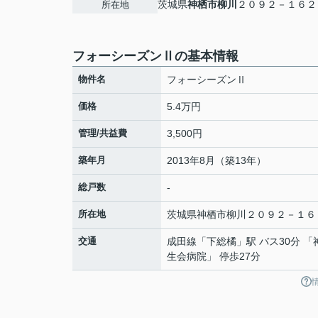
茨城県
神栖市
柳川
２０９２－１６２
所在地
フォーシーズンⅡの基本情報
物件名
フォーシーズンⅡ
価格
5.4万円
管理/共益費
3,500円
築年月
2013年8月（築13年）
総戸数
-
所在地
茨城県
神栖市
柳川
２０９２－１６
交通
成田線
「
下総橘
」駅 バス30分 
生会病院」 停歩27分