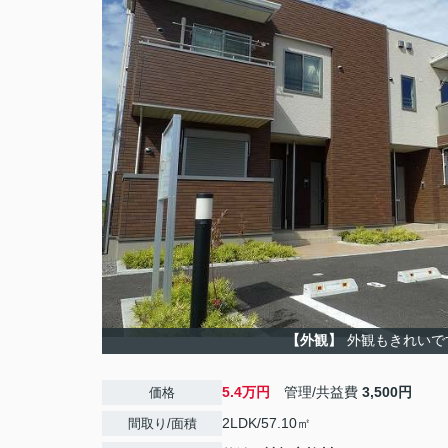
【外観】
外観もきれいで
5.4万円
管理/共益費
3,500円
価格
2LDK/57.10㎡
間取り/面積