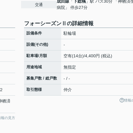
成田線
「
下総橘
」駅 バス30分 「神栖済
交通
病院」 停歩27分
フォーシーズンⅡの詳細情報
設備条件
駐輪場
設備(その他)
-
駐車場/月額
空有(14台)/4,400円 (税込)
用途地域
無指定
募集戸数 / 総戸数
- / -
２
取引態様
仲介
情報
「神栖済
情報の見方