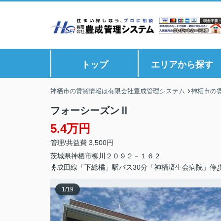
トップ
エリアから探す
神栖市の賃貸情報は有限会社豊成管理システム
神栖市の
フォーシーズンⅡ
5.4万円
管理/共益費 3,500円
茨城県
神栖市
柳川
２０９２－１６２
成田線「下総橘」駅バス30分「神栖済生会病院」停歩
1
/
19