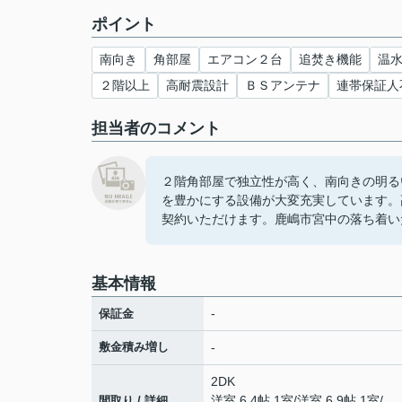
ポイント
南向き
角部屋
エアコン２台
追焚き機能
温
２階以上
高耐震設計
ＢＳアンテナ
連帯保証人
担当者のコメント
２階角部屋で独立性が高く、南向きの明る
を豊かにする設備が大変充実しています。
契約いただけます。鹿嶋市宮中の落ち着い
基本情報
-
保証金
敷金積み増し
-
2DK
洋室 6.4帖 1室
/
洋室 6.9帖 1室
/
間取り / 詳細