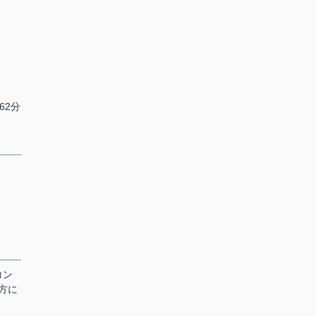
62分
コン
方に