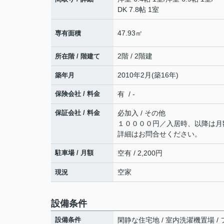
DK 7.8帖 1室
47.93㎡
専有面積
2階 / 2階建
所在階 / 階建て
2010年2月(築16年)
築年月
保険会社 / 料金
有 / -
保証会社 / 料金
必加入 / その他
１００００円／入居時、以降は月
詳細はお問合せください。
駐車場 / 月額
空有 / 2,200円
空家
現況
設備条件
設備条件
閑静な住宅地 / 室内洗濯機置場 / フ