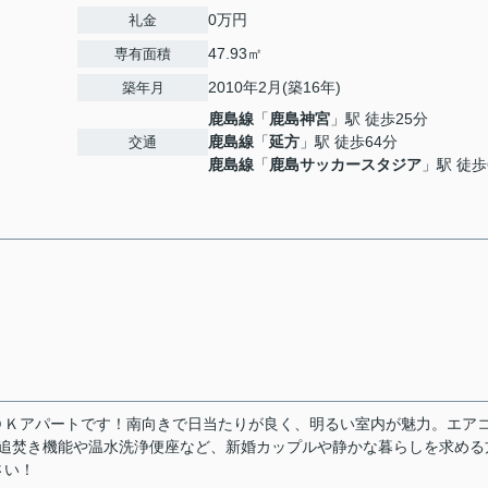
0万円
礼金
47.93㎡
専有面積
2010年2月(築16年)
築年月
鹿島線
「
鹿島神宮
」駅 徒歩25分
鹿島線
「
延方
」駅 徒歩64分
交通
鹿島線
「
鹿島サッカースタジア
」駅 徒歩
ＤＫアパートです！南向きで日当たりが良く、明るい室内が魅力。エア
♪追焚き機能や温水洗浄便座など、新婚カップルや静かな暮らしを求める
さい！