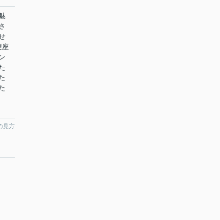
魅
さ
せ
便座
ン
た
た
た
の見方