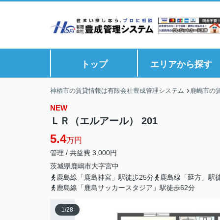
トップ
エリアから探す
神栖市の賃貸情報は有限会社豊成管理システム
鹿嶋市の
NEW
ＬＲ（エルアール） 201
5.4
万円
管理 / 共益費 3,000円
茨城県
鹿嶋市
大字宮中
鹿島線「鹿島神宮」駅徒歩25分
鹿島線「延方」駅徒
鹿島線「鹿島サッカースタジア」駅徒歩62分
1
/
28