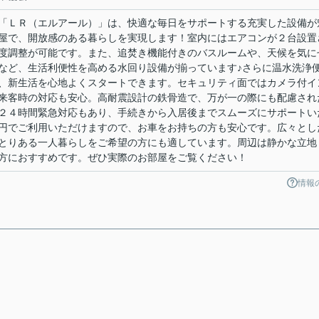
「ＬＲ（エルアール）」は、快適な毎日をサポートする充実した設備が
屋で、開放感のある暮らしを実現します！室内にはエアコンが２台設置
度調整が可能です。また、追焚き機能付きのバスルームや、天候を気に
など、生活利便性を高める水回り設備が揃っています♪さらに温水洗浄
、新生活を心地よくスタートできます。セキュリティ面ではカメラ付イ
来客時の対応も安心。高耐震設計の鉄骨造で、万が一の際にも配慮され
２４時間緊急対応もあり、手続きから入居後までスムーズにサポートい
円でご利用いただけますので、お車をお持ちの方も安心です。広々とし
とりある一人暮らしをご希望の方にも適しています。周辺は静かな立地
方におすすめです。ぜひ実際のお部屋をご覧ください！
情報