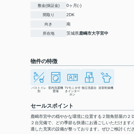
0ヶ月(-)
敷金(保証金)
2DK
間取り
南
向き
茨城県
鹿嶋市
大字宮中
所在地
物件の特徴
バストイレ
室内洗濯機
TVモニタ付
独立洗面台
浴室乾燥機
別
置場
きインター
ホン
セールスポイント
鹿嶋市宮中の穏やかな環境に位置する２階角部屋の２
２台完備で、どの季節も快適にお過ごしいただけます
適した充実の設備が整っております。ぜひご検討くだ