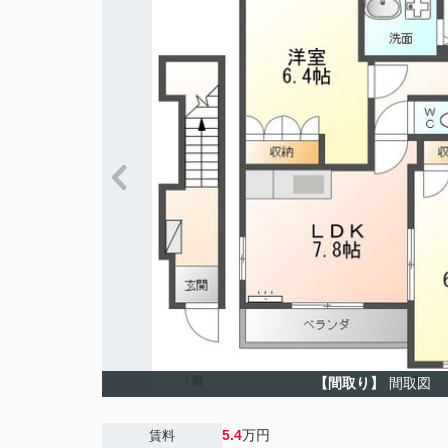
【間取り】
間取図
5.4
万円
賃料