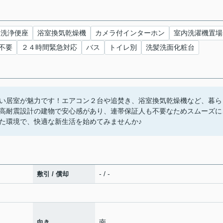
水洗浄便座
浴室換気乾燥機
カメラ付インターホン
室内洗濯機置場
不要
２４時間緊急対応
バス
トイレ別
洗髪洗面化粧台
い居室が魅力です！エアコン２台や追焚き、浴室換気乾燥機など、暮ら
高耐震設計の建物で安心感があり、連帯保証人も不要なためスムーズに
た環境で、快適な新生活を始めてみませんか♪
- / -
敷引 / 償却
南
向き