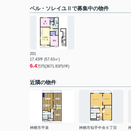
ベル・ソレイユⅡで募集中の物件
201
17.43坪 (57.63㎡)
6.4
万円(3671.83円/坪)
近隣の物件
神栖市平泉
神栖市知手中央６丁目