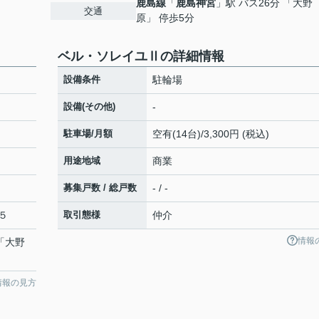
鹿島線
「
鹿島神宮
」駅 バス26分 「大野
交通
原」 停歩5分
ベル・ソレイユⅡの詳細情報
設備条件
駐輪場
設備(その他)
-
駐車場/月額
空有(14台)/3,300円 (税込)
用途地域
商業
募集戸数 / 総戸数
- / -
５
取引態様
仲介
情報
 「大野
情報の見方