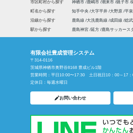
市区町村から探す
神栖市
鹿嶋市
潮来市
銚子市
町名から探す
知手中央
大字平井
大野原
平
沿線から探す
鹿島線
大洗鹿島線
成田線
総
駅から探す
鹿島神宮
延方
鹿島サッカース
有限会社豊成管理システム
〒314-0116
茨城県神栖市奥野谷8168 豊成ビル1階
営業時間：
平日10:00〜17:30 土日祝日10：00～17：
定休日：
毎週水曜日
お問い合わせ