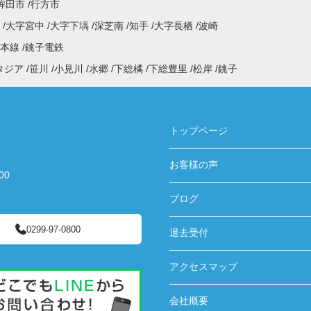
鉾田市
行方市
泉
大字宮中
大字下塙
深芝南
知手
大字長栖
波崎
武本線
銚子電鉄
タジア
笹川
小見川
水郷
下総橘
下総豊里
松岸
銚子
トップページ
お客様の声
00
ブログ
0299-97-0800
退去受付
アクセスマップ
会社概要