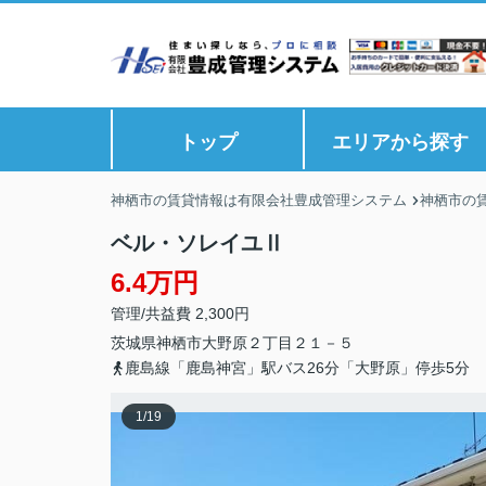
トップ
エリアから探す
神栖市の賃貸情報は有限会社豊成管理システム
神栖市の
ベル・ソレイユⅡ
6.4万円
管理/共益費 2,300円
茨城県
神栖市
大野原
２丁目２１－５
鹿島線「鹿島神宮」駅バス26分「大野原」停歩5分
1
/
19