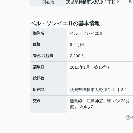
茨城県
神栖市
大野原
２丁目２１－５
所在地
ベル・ソレイユⅡの基本情報
物件名
ベル・ソレイユⅡ
価格
6.4万円
管理/共益費
2,300円
築年月
2010年1月（築16年）
総戸数
-
所在地
茨城県
神栖市
大野原
２丁目２１－
交通
鹿島線
「
鹿島神宮
」駅 バス26分
原」 停歩5分