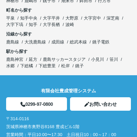
神栖市
鹿嶋市
銚子市
潮来市
鉾田市
行方市
町名から探す
平泉
知手中央
大字平井
大野原
大字宮中
深芝南
大字下塙
知手
大字長栖
波崎
沿線から探す
鹿島線
大洗鹿島線
成田線
総武本線
銚子電鉄
駅から探す
鹿島神宮
延方
鹿島サッカースタジア
小見川
笹川
水郷
下総橘
下総豊里
松岸
銚子
有限会社豊成管理システム
0299-97-0800
お問い合わせ
〒314-0116
茨城県神栖市奥野谷8168 豊成ビル1階
営業時間：
平日10:00〜17:30 土日祝日10：00～17：00