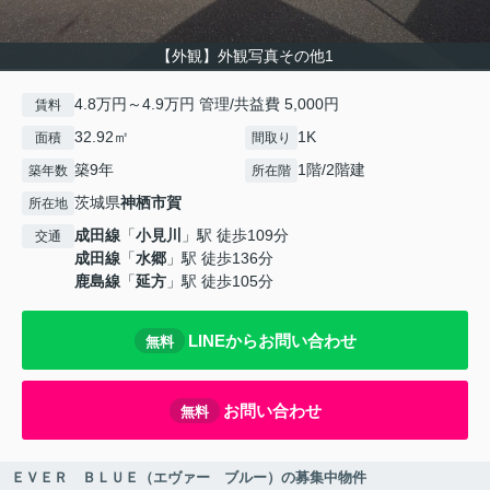
【外観】外観写真その他1
4.8万円～4.9万円 管理/共益費 5,000円
賃料
32.92㎡
1K
面積
間取り
築9年
1階/2階建
築年数
所在階
茨城県
神栖市
賀
所在地
成田線
「
小見川
」駅 徒歩109分
交通
成田線
「
水郷
」駅 徒歩136分
鹿島線
「
延方
」駅 徒歩105分
LINEからお問い合わせ
無料
お問い合わせ
無料
ＥＶＥＲ ＢＬＵＥ（エヴァー ブルー）の募集中物件