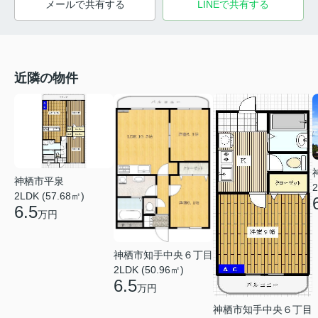
メールで共有する
LINEで共有する
近隣の物件
神栖市平泉
2
2LDK (57.68㎡)
6.5
万円
神栖市知手中央６丁目
2LDK (50.96㎡)
6.5
万円
神栖市知手中央６丁目