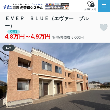
0
お気に入り
ＥＶＥＲ ＢＬＵＥ（エヴァー ブル
ー）
空室3
4.8万円～4.9万円
管理/共益費 5,000円
1
/
26