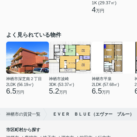
1K (29.37㎡)
4
万円
よく見られている物件
神栖市深芝南２丁目
神栖市波崎
神栖市平泉
2LDK (56.19㎡)
3DK (53.37㎡)
2LDK (57.68㎡)
2
6.5
5.2
6.5
万円
万円
万円
神栖市の賃貸一覧
ＥＶＥＲ ＢＬＵＥ（エヴァー ブルー）
市区町村から探す