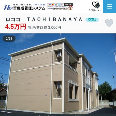
0
お気に入り
ロココ ＴＡＣＨＩＢＡＮＡＹＡ
空室1
4.5万円
管理/共益費 3,000円
1
/
28