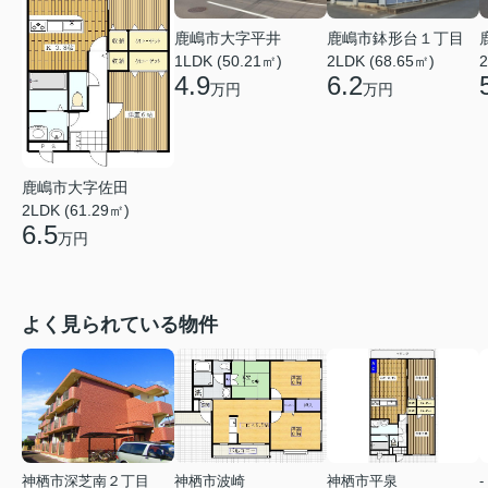
鹿嶋市鉢形台１丁目
鹿嶋市大字平井
2LDK (68.65㎡)
1LDK (50.21㎡)
2
6.2
4.9
万円
万円
鹿嶋市大字佐田
2LDK (61.29㎡)
6.5
万円
よく見られている物件
神栖市深芝南２丁目
神栖市波崎
神栖市平泉
-