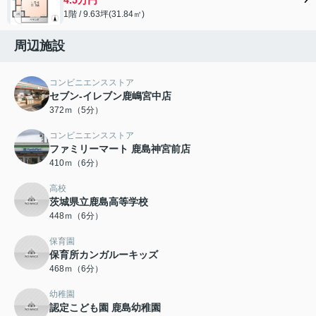
1階 / 9.63坪(31.84㎡)
周辺施設
コンビニエンスストア
セブン-イレブン鹿嶋宮中店
372ｍ（5分）
コンビニエンスストア
ファミリーマート 鹿島神宮前店
410ｍ（6分）
高校
茨城県立鹿島高等学校
448ｍ（6分）
保育園
保育所カンガルーキッズ
468ｍ（6分）
幼稚園
認定こども園 鹿島幼稚園