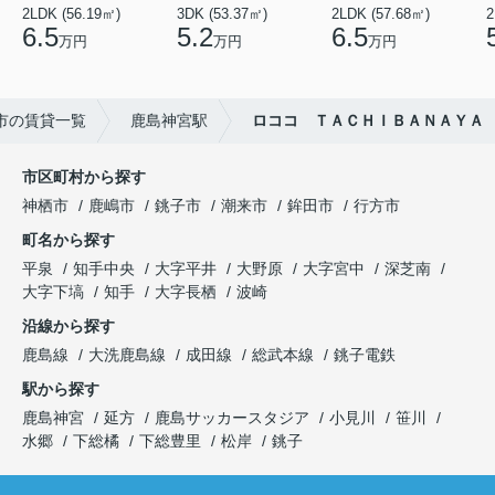
2LDK (56.19㎡)
3DK (53.37㎡)
2LDK (57.68㎡)
2
6.5
5.2
6.5
万円
万円
万円
市の賃貸一覧
鹿島神宮駅
ロココ ＴＡＣＨＩＢＡＮＡＹＡ
市区町村から探す
神栖市
鹿嶋市
銚子市
潮来市
鉾田市
行方市
町名から探す
平泉
知手中央
大字平井
大野原
大字宮中
深芝南
大字下塙
知手
大字長栖
波崎
沿線から探す
鹿島線
大洗鹿島線
成田線
総武本線
銚子電鉄
駅から探す
鹿島神宮
延方
鹿島サッカースタジア
小見川
笹川
水郷
下総橘
下総豊里
松岸
銚子