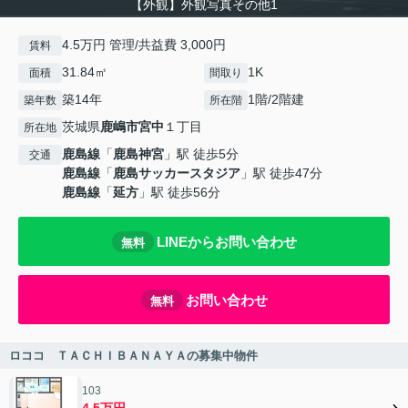
【外観】外観写真その他1
4.5万円 管理/共益費 3,000円
賃料
31.84㎡
1K
面積
間取り
築14年
1階/2階建
築年数
所在階
茨城県
鹿嶋市
宮中
１丁目
所在地
鹿島線
「
鹿島神宮
」駅 徒歩5分
交通
鹿島線
「
鹿島サッカースタジア
」駅 徒歩47分
鹿島線
「
延方
」駅 徒歩56分
LINEからお問い合わせ
無料
お問い合わせ
無料
ロココ ＴＡＣＨＩＢＡＮＡＹＡの募集中物件
103
4.5万円