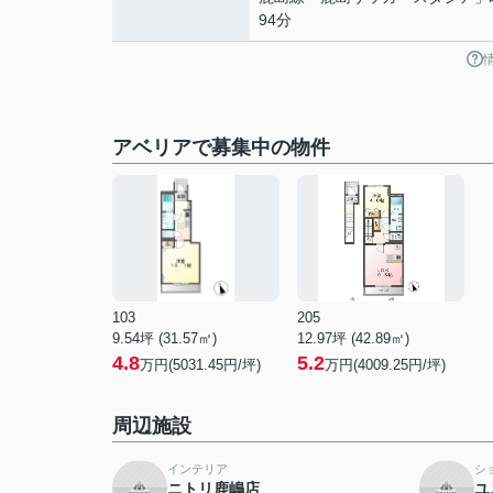
94分
アベリアで募集中の物件
103
205
9.54坪 (31.57㎡)
12.97坪 (42.89㎡)
4.8
5.2
万円(5031.45円/坪)
万円(4009.25円/坪)
周辺施設
インテリア
シ
ニトリ鹿嶋店
ユ