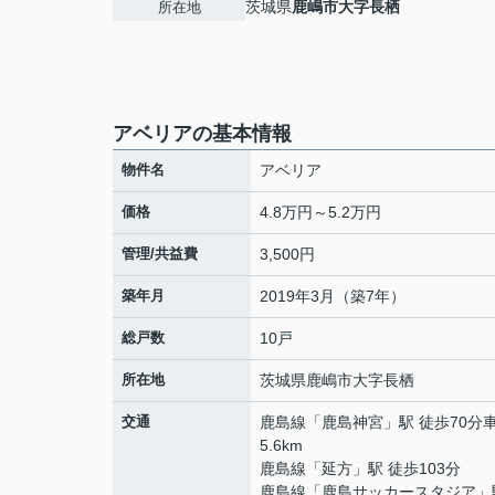
茨城県
鹿嶋市
大字長栖
所在地
アベリアの基本情報
物件名
アベリア
価格
4.8万円～5.2万円
管理/共益費
3,500円
築年月
2019年3月（築7年）
総戸数
10戸
所在地
茨城県
鹿嶋市
大字長栖
交通
鹿島線
「
鹿島神宮
」駅 徒歩70分車
5.6km
鹿島線
「
延方
」駅 徒歩103分
鹿島線
「
鹿島サッカースタジア
」