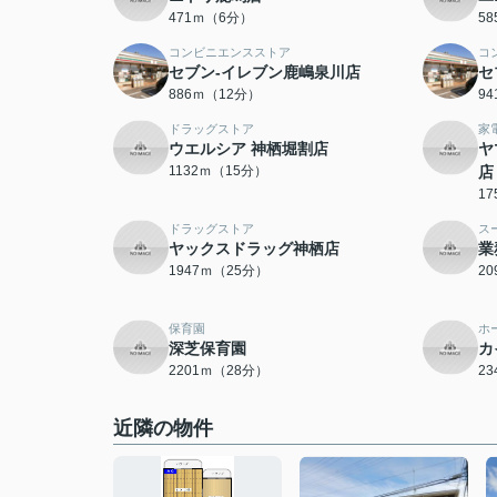
471ｍ（6分）
5
コンビニエンスストア
コ
セブン-イレブン鹿嶋泉川店
セ
886ｍ（12分）
9
ドラッグストア
家
ウエルシア 神栖堀割店
ヤ
1132ｍ（15分）
店
1
ドラッグストア
ス
ヤックスドラッグ神栖店
業
1947ｍ（25分）
2
保育園
ホ
深芝保育園
カ
2201ｍ（28分）
2
近隣の物件