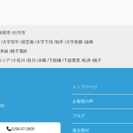
鉾田市
行方市
原
大字宮中
深芝南
大字下塙
知手
大字長栖
波崎
武本線
銚子電鉄
タジア
小見川
笹川
水郷
下総橘
下総豊里
松岸
銚子
トップページ
お客様の声
00
ブログ
0299-97-0800
退去受付