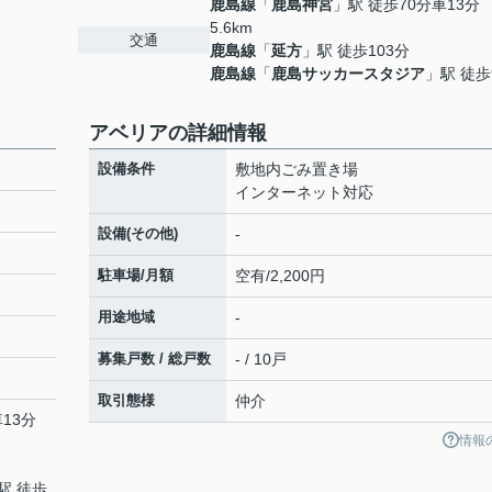
鹿島線
「
鹿島神宮
」駅 徒歩70分車13分
5.6km
交通
鹿島線
「
延方
」駅 徒歩103分
鹿島線
「
鹿島サッカースタジア
」駅 徒歩
アベリアの詳細情報
設備条件
敷地内ごみ置き場
インターネット対応
設備(その他)
-
駐車場/月額
空有/2,200円
用途地域
-
募集戸数 / 総戸数
- / 10戸
取引態様
仲介
13分
情報
駅 徒歩