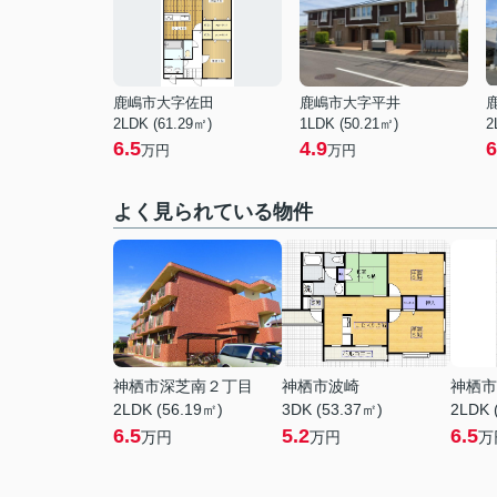
鹿嶋市大字佐田
鹿嶋市大字平井
2LDK (61.29㎡)
1LDK (50.21㎡)
2
6.5
4.9
6
万円
万円
よく見られている物件
神栖市深芝南２丁目
神栖市波崎
神栖市
2LDK (56.19㎡)
3DK (53.37㎡)
2LDK 
6.5
5.2
6.5
万円
万円
万