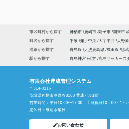
市区町村から探す
神栖市
鹿嶋市
銚子市
潮来市
町名から探す
平泉
知手中央
大字平井
大野
沿線から探す
鹿島線
大洗鹿島線
成田線
総
駅から探す
鹿島神宮
延方
鹿島サッカース
有限会社豊成管理システム
〒314-0116
茨城県神栖市奥野谷8168 豊成ビル1階
営業時間：
平日10:00〜17:30 土日祝日10：00～17：
定休日：
毎週水曜日
お問い合わせ