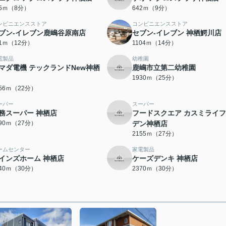
85ｍ（8分）
642ｍ（9分）
ンビニエンスストア
コンビニエンスストア
ブン-イレブン鹿嶋谷原南店
セブン‐イレブン 神栖鰐川店
41ｍ（12分）
1104ｍ（14分）
電製品
幼稚園
マダ電機 テックランドNew神栖
鹿嶋市立第二幼稚園
1930ｍ（25分）
756ｍ（22分）
ーパー
スーパー
務スーパー 神栖店
フードスクエア カスミライ
090ｍ（27分）
デン神栖店
2155ｍ（27分）
ームセンター
家電製品
インズホーム 神栖店
ケーズデンキ 神栖店
340ｍ（30分）
2370ｍ（30分）