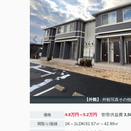
【外観】
外観写真その他
4.8万円～5.2万円
管理/共益費
3,
価格
1K～1LDK/31.57㎡～42.89㎡
間取り/面積