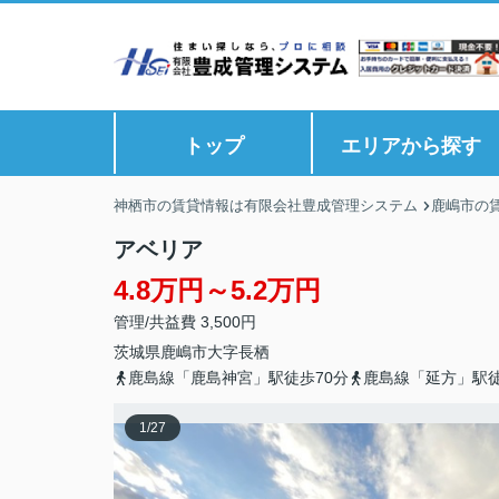
トップ
エリアから探す
神栖市の賃貸情報は有限会社豊成管理システム
鹿嶋市の
アベリア
4.8万円～5.2万円
管理/共益費 3,500円
茨城県
鹿嶋市
大字長栖
鹿島線「鹿島神宮」駅徒歩70分
鹿島線「延方」駅徒
1
/
27