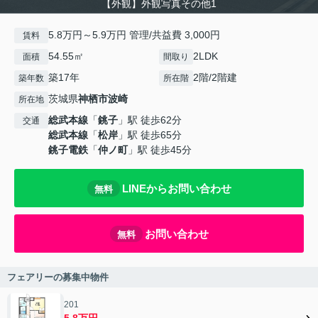
【外観】外観写真その他1
5.8万円～5.9万円 管理/共益費 3,000円
賃料
54.55㎡
2LDK
面積
間取り
築17年
2階/2階建
築年数
所在階
茨城県
神栖市
波崎
所在地
総武本線
「
銚子
」駅 徒歩62分
交通
総武本線
「
松岸
」駅 徒歩65分
銚子電鉄
「
仲ノ町
」駅 徒歩45分
LINEからお問い合わせ
無料
お問い合わせ
無料
フェアリーの募集中物件
201
5.8万円