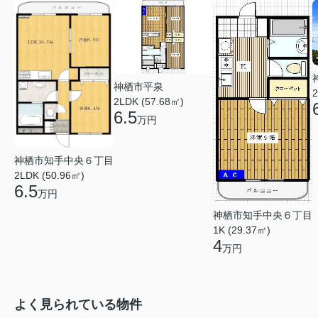
神栖市平泉
2
2LDK (57.68㎡)
6.5
万円
神栖市知手中央６丁目
2LDK (50.96㎡)
6.5
万円
神栖市知手中央６丁目
1K (29.37㎡)
4
万円
よく見られている物件