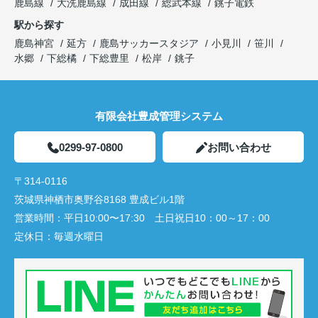
鹿島線
大洗鹿島線
成田線
総武本線
銚子電鉄
駅から探す
鹿島神宮
延方
鹿島サッカースタジア
小見川
笹川
水郷
下総橘
下総豊里
松岸
銚子
有限会社豊成管理システム
0299-97-0800
お問い合わせ
〒314-0116
茨城県神栖市奥野谷8168 豊成ビル1階
営業時間：
平日10:00〜17:30 土日祝日10：00～17：00
定休日：
毎週水曜日