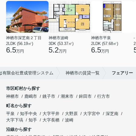
神栖市深芝南２丁目
神栖市波崎
神栖市平泉
-
2LDK (56.19㎡)
3DK (53.37㎡)
2LDK (57.68㎡)
2
6.5
5.2
6.5
万円
万円
万円
は有限会社豊成管理システム
神栖市の賃貸一覧
フェアリー
市区町村から探す
神栖市
鹿嶋市
銚子市
潮来市
鉾田市
行方市
町名から探す
平泉
知手中央
大字平井
大野原
大字宮中
深芝南
大字下塙
知手
大字長栖
波崎
沿線から探す