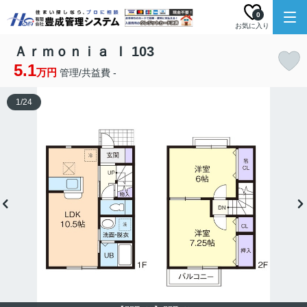
0
お気に入り
Ａｒｍｏｎｉａ Ｉ 103
5.1
万円
管理/共益費 -
1
/
24