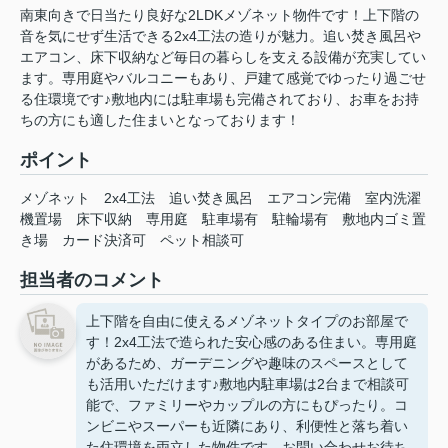
南東向きで日当たり良好な2LDKメゾネット物件です！上下階の
音を気にせず生活できる2x4工法の造りが魅力。追い焚き風呂や
エアコン、床下収納など毎日の暮らしを支える設備が充実してい
ます。専用庭やバルコニーもあり、戸建て感覚でゆったり過ごせ
る住環境です♪敷地内には駐車場も完備されており、お車をお持
ちの方にも適した住まいとなっております！
ポイント
メゾネット
2x4工法
追い焚き風呂
エアコン完備
室内洗濯
機置場
床下収納
専用庭
駐車場有
駐輪場有
敷地内ゴミ置
き場
カード決済可
ペット相談可
担当者のコメント
上下階を自由に使えるメゾネットタイプのお部屋で
す！2x4工法で造られた安心感のある住まい。専用庭
があるため、ガーデニングや趣味のスペースとして
も活用いただけます♪敷地内駐車場は2台まで相談可
能で、ファミリーやカップルの方にもぴったり。コ
ンビニやスーパーも近隣にあり、利便性と落ち着い
た住環境を両立した物件です。お問い合わせお待ち