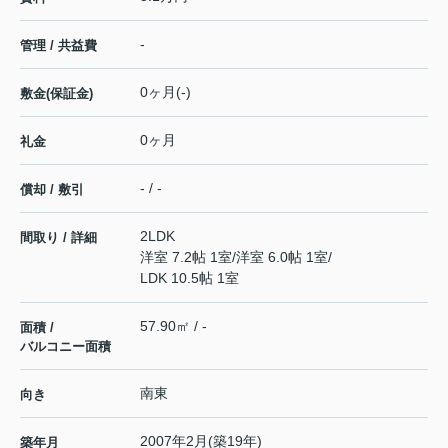
-
管理 / 共益費
0ヶ月(-)
敷金(保証金)
0ヶ月
礼金
- / -
償却 / 敷引
2LDK
間取り / 詳細
洋室 7.2帖 1室
/
洋室 6.0帖 1室
/
LDK 10.5帖 1室
57.90㎡ / -
面積 /
バルコニー面積
南東
向き
2007年2月(築19年)
築年月