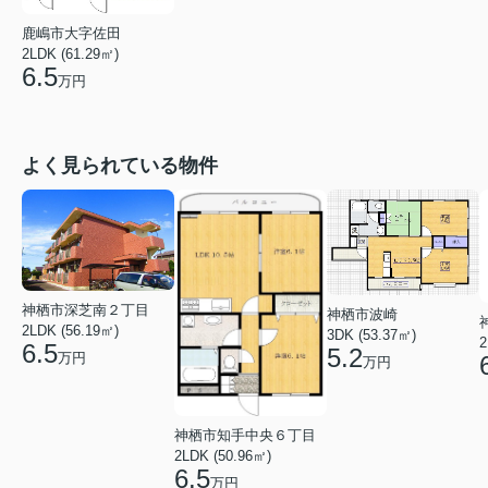
鹿嶋市大字佐田
2LDK (61.29㎡)
6.5
万円
よく見られている物件
神栖市深芝南２丁目
神栖市波崎
2LDK (56.19㎡)
3DK (53.37㎡)
2
6.5
5.2
万円
万円
神栖市知手中央６丁目
2LDK (50.96㎡)
6.5
万円