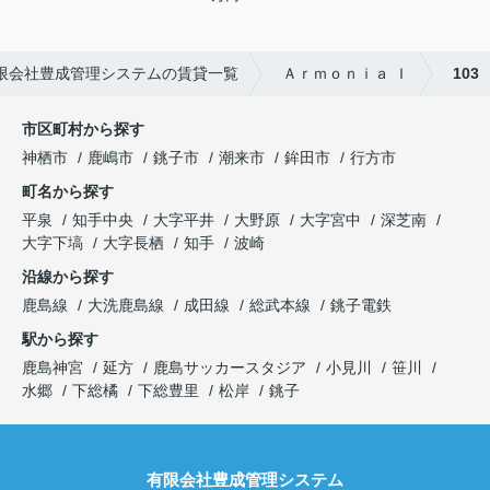
限会社豊成管理システムの賃貸一覧
Ａｒｍｏｎｉａ Ｉ
103
市区町村から探す
神栖市
鹿嶋市
銚子市
潮来市
鉾田市
行方市
町名から探す
平泉
知手中央
大字平井
大野原
大字宮中
深芝南
大字下塙
大字長栖
知手
波崎
沿線から探す
鹿島線
大洗鹿島線
成田線
総武本線
銚子電鉄
駅から探す
鹿島神宮
延方
鹿島サッカースタジア
小見川
笹川
水郷
下総橘
下総豊里
松岸
銚子
有限会社豊成管理システム