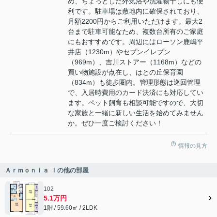
め、ちょっとした外気浴や洗濯物干しにも便
利です。駐車場は敷地内に確保されており、
月額2200円からご利用いただけます。最大2
台まで駐車可能なため、複数台所有のご家庭
にもおすすめです。周辺にはローソン鹿嶋平
井店（1230m）やセブンイレブン
（969m）、吉川ストアー（1168m）などの
買い物施設が点在し、はとの丘保育園
（834m）も徒歩圏内。管理形態は巡回管理
で、入居時費用のカード決済にも対応してい
ます。ペット飼育も相談可能ですので、大切
な家族と一緒に新しい生活を始めてみません
か。ぜひ一度ご検討ください！
情報の見方
Ａｒｍｏｎｉａ Ｉの他の部屋
102
5.1万円
1階 / 59.60㎡ / 2LDK