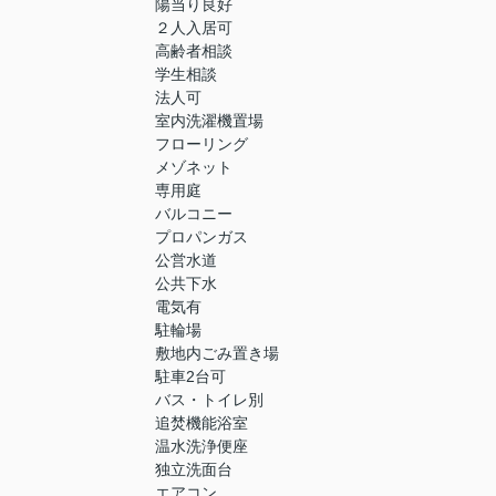
陽当り良好
２人入居可
高齢者相談
学生相談
法人可
室内洗濯機置場
フローリング
メゾネット
専用庭
バルコニー
プロパンガス
公営水道
公共下水
電気有
駐輪場
敷地内ごみ置き場
駐車2台可
バス・トイレ別
追焚機能浴室
温水洗浄便座
独立洗面台
エアコン