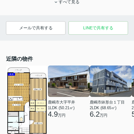
すべて見る
メールで共有する
LINEで共有する
近隣の物件
鹿嶋市鉢形台１丁目
鹿嶋市大字平井
2LDK (68.65㎡)
1LDK (50.21㎡)
2
6.2
4.9
万円
万円