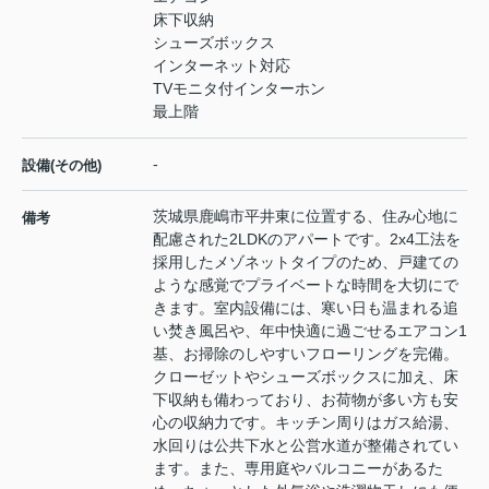
床下収納
シューズボックス
インターネット対応
TVモニタ付インターホン
最上階
-
設備(その他)
茨城県鹿嶋市平井東に位置する、住み心地に
備考
配慮された2LDKのアパートです。2x4工法を
採用したメゾネットタイプのため、戸建ての
ような感覚でプライベートな時間を大切にで
きます。室内設備には、寒い日も温まれる追
い焚き風呂や、年中快適に過ごせるエアコン1
基、お掃除のしやすいフローリングを完備。
クローゼットやシューズボックスに加え、床
下収納も備わっており、お荷物が多い方も安
心の収納力です。キッチン周りはガス給湯、
水回りは公共下水と公営水道が整備されてい
ます。また、専用庭やバルコニーがあるた