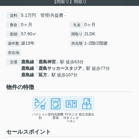
【間取り】間取り
5.1万円 管理/共益費 -
賃料
0ヶ月
0ヶ月
敷金
礼金
57.90㎡
2LDK
面積
間取り
築19年
1-2階/2階建
築年数
所在階
所在地
鹿島線
「
鹿島神宮
」駅 徒歩63分
交通
鹿島線
「
鹿島サッカースタジア
」駅 徒歩77分
鹿島線
「
延方
」駅 徒歩107分
物件の特徴
バストイレ
室内洗濯機
TVモニタ
独立洗面台
別
置場
付きインタ
ーホン
セールスポイント