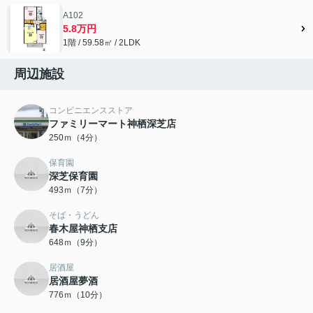
A102
5.8万円
1階 / 59.58㎡ / 2LDK
周辺施設
コンビニエンスストア
ファミリーマート神栖深芝店
250ｍ（4分）
保育園
深芝保育園
493ｍ（7分）
そば・うどん
春木屋神栖支店
648ｍ（9分）
居酒屋
居酒屋夢酒
776ｍ（10分）