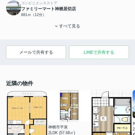
コンビニエンスストア
ファミリーマート神栖居切店
881ｍ（12分）
すべて見る
メールで共有する
LINEで共有する
近隣の物件
神栖市平泉
2
2LDK (57.68㎡)