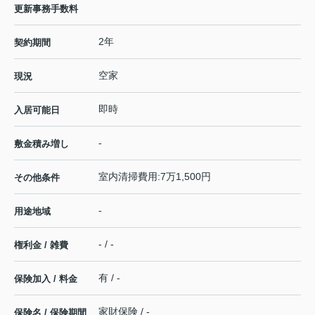
更新事務手数料
2年
契約期間
空家
現況
即時
入居可能日
-
敷金積み増し
室内清掃費用:7万1,500円
その他条件
-
用途地域
- / -
権利金 / 雑費
有 / -
保険加入 / 料金
家財保険 / -
保険名 / 保険期間