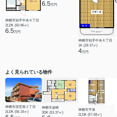
6.5
万円
神栖市知手中央６丁目
2LDK (50.96㎡)
6.5
万円
神栖市知手中央６丁目
1K (29.37㎡)
4
万円
よく見られている物件
神栖市深芝南２丁目
神栖市波崎
神栖市平泉
2LDK (56.19㎡)
3DK (53.37㎡)
2LDK (57.68㎡)