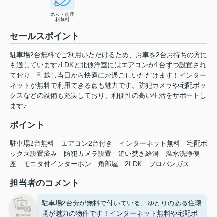
ネット使用
料無料
セールスポイント
駐車場2台無料でご利用いただけるため、お車を2台お持ちの方に
も適しています♪LDKと北側洋室にはエアコンが1台ずつ設置され
ており、引越し当日から快適にお過ごしいただけます！インター
ネットが無料で利用できる点も魅力です。防犯カメラや宅配ボッ
クスなどの設備も充実しており、利便性の高い生活をサポートし
ます♪
ポイント
駐車場2台無料
エアコン2台付き
インターネット無料
宅配ボ
ックス設置済み
防犯カメラ設置
追い焚き給湯
温水洗浄便
座
モニタ付インターホン
角部屋
2LDK
プロパンガス
担当者のコメント
駐車場2台分が無料で付いている、ゆとりのある住環
境が魅力の物件です！インターネット無料や宅配ボ