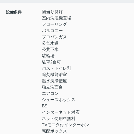
陽当り良好
設備条件
室内洗濯機置場
フローリング
バルコニー
プロパンガス
公営水道
公共下水
駐輪場
駐車2台可
バス・トイレ別
追焚機能浴室
温水洗浄便座
独立洗面台
エアコン
シューズボックス
BS
インターネット対応
ネット使用料無料
TVモニタ付インターホン
宅配ボックス