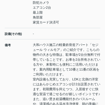
防犯カメラ
エアコン2台
最上階
角部屋
家賃カード決済可
-
設備(その他)
大和ハウス施工の軽量鉄骨造アパート「セジ
備考
ュール ウィルモア」のご紹介です。こちらの
物件の大きな特徴は、駐車場が2台分無料で付
帯していることです。お車を2台所有されてい
る方や、来客時にも便利にご活用いただけま
す。案内用駐車場として10番と11番の区画を
ご利用いただけます。
室内設備も充実しており、LDKと北側の洋室
にはあらかじめエアコンが計2台設置されてい
ます。初期費用を抑えつつ、入居後すぐに快
適な室温で過ごせるのが嬉しいポイントです♪
また、追い焚き給湯機能付きのバスルーム
や、清潔感のある温水洗浄便座、朝の準備に