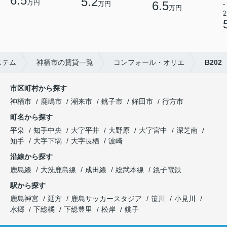
6.5
5.2
万円
6.5
-
万円
万円
2
ステム
神栖市の賃貸一覧
コンフォール・オリエ
B202
市区町村から探す
神栖市
鹿嶋市
潮来市
銚子市
鉾田市
行方市
町名から探す
平泉
知手中央
大字平井
大野原
大字宮中
深芝南
知手
大字下塙
大字長栖
波崎
沿線から探す
鹿島線
大洗鹿島線
成田線
総武本線
銚子電鉄
駅から探す
鹿島神宮
延方
鹿島サッカースタジア
笹川
小見川
水郷
下総橘
下総豊里
松岸
銚子