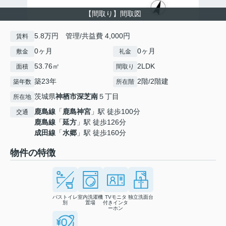
【間取り】間取図
5.8万円 管理/共益費 4,000円
賃料
0ヶ月
0ヶ月
敷金
礼金
53.76㎡
2LDK
面積
間取り
築23年
2階/2階建
築年数
所在階
茨城県
神栖市
深芝南
５丁目
所在地
鹿島線
「
鹿島神宮
」駅 徒歩100分
交通
鹿島線
「
延方
」駅 徒歩126分
成田線
「
水郷
」駅 徒歩160分
物件の特徴
バストイレ
室内洗濯機
TVモニタ
独立洗面台
別
置場
付きインタ
ーホン