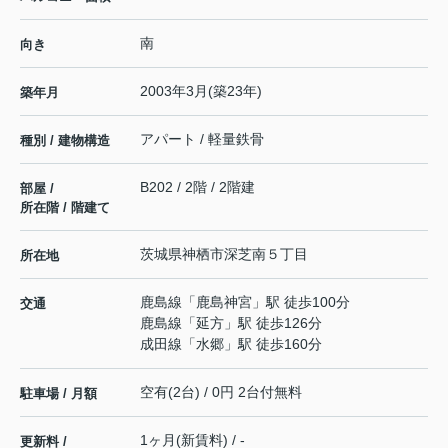
南
向き
2003年3月(築23年)
築年月
アパート / 軽量鉄骨
種別 / 建物構造
B202 / 2階 / 2階建
部屋 /
所在階 / 階建て
茨城県
神栖市
深芝南
５丁目
所在地
鹿島線
「
鹿島神宮
」駅 徒歩100分
交通
鹿島線
「
延方
」駅 徒歩126分
成田線
「
水郷
」駅 徒歩160分
空有(2台) / 0円 2台付無料
駐車場 / 月額
1ヶ月(新賃料) / -
更新料 /