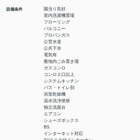
陽当り良好
設備条件
室内洗濯機置場
フローリング
バルコニー
プロパンガス
公営水道
公共下水
電気有
敷地内ごみ置き場
ガスコンロ
コンロ２口以上
システムキッチン
バス・トイレ別
浴室乾燥機
温水洗浄便座
独立洗面台
エアコン
シューズボックス
BS
インターネット対応