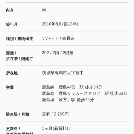
南
向き
2010年8月(築16年)
築年月
アパート / 鉄骨造
種別 / 建物構造
202 / 2階 / 2階建
部屋 /
所在階 / 階建て
茨城県
鹿嶋市
大字宮中
所在地
鹿島線
「
鹿島神宮
」駅 徒歩34分
交通
鹿島線
「
鹿島サッカースタジア
」駅 徒歩62分
鹿島線
「
延方
」駅 徒歩72分
空有 / 2,200円
駐車場 / 月額
1ヶ月(新賃料) / -
更新料 /