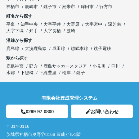
神栖市
鹿嶋市
銚子市
潮来市
鉾田市
行方市
町名から探す
平泉
知手中央
大字平井
大野原
大字宮中
深芝南
大字下塙
知手
大字長栖
波崎
沿線から探す
鹿島線
大洗鹿島線
成田線
総武本線
銚子電鉄
駅から探す
鹿島神宮
延方
鹿島サッカースタジア
小見川
笹川
水郷
下総橘
下総豊里
松岸
銚子
有限会社豊成管理システム
0299-97-0800
お問い合わせ
〒314-0116
茨城県神栖市奥野谷8168 豊成ビル1階