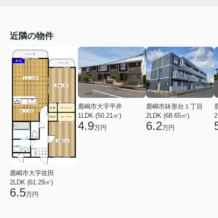
近隣の物件
鹿嶋市鉢形台１丁目
鹿嶋市大字平井
2LDK (68.65㎡)
1LDK (50.21㎡)
2
6.2
4.9
万円
万円
鹿嶋市大字佐田
2LDK (61.29㎡)
6.5
万円