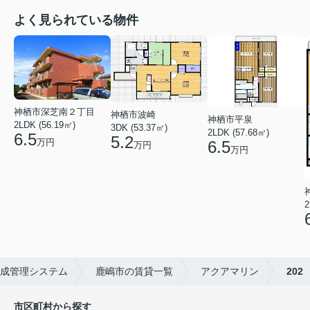
よく見られている物件
神栖市深芝南２丁目
神栖市波崎
神栖市平泉
2LDK (56.19㎡)
3DK (53.37㎡)
2LDK (57.68㎡)
6.5
5.2
万円
6.5
万円
万円
2
成管理システム
鹿嶋市の賃貸一覧
アクアマリン
202
市区町村から探す