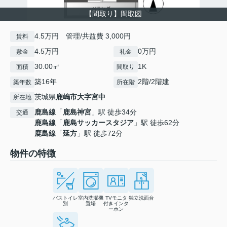
【間取り】間取図
4.5万円 管理/共益費 3,000円
賃料
4.5万円
0万円
敷金
礼金
30.00㎡
1K
面積
間取り
築16年
2階/2階建
築年数
所在階
茨城県
鹿嶋市
大字宮中
所在地
鹿島線
「
鹿島神宮
」駅 徒歩34分
交通
鹿島線
「
鹿島サッカースタジア
」駅 徒歩62分
鹿島線
「
延方
」駅 徒歩72分
物件の特徴
バストイレ
室内洗濯機
TVモニタ
独立洗面台
別
置場
付きインタ
ーホン