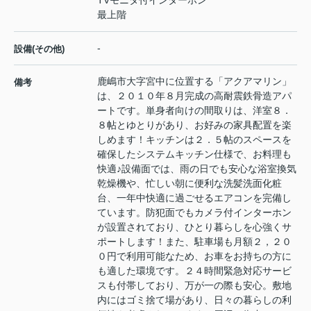
TVモニタ付インターホン
最上階
-
設備(その他)
鹿嶋市大字宮中に位置する「アクアマリン」
備考
は、２０１０年８月完成の高耐震鉄骨造アパ
ートです。単身者向けの間取りは、洋室８．
８帖とゆとりがあり、お好みの家具配置を楽
しめます！キッチンは２．５帖のスペースを
確保したシステムキッチン仕様で、お料理も
快適♪設備面では、雨の日でも安心な浴室換気
乾燥機や、忙しい朝に便利な洗髪洗面化粧
台、一年中快適に過ごせるエアコンを完備し
ています。防犯面でもカメラ付インターホン
が設置されており、ひとり暮らしを心強くサ
ポートします！また、駐車場も月額２，２０
０円で利用可能なため、お車をお持ちの方に
も適した環境です。２４時間緊急対応サービ
スも付帯しており、万が一の際も安心。敷地
内にはゴミ捨て場があり、日々の暮らしの利