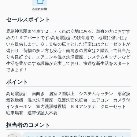
浴室乾燥機
セールスポイント
鹿島神宮駅まで車で２．７ｋｍの立地にある、単身の方におすす
めの１Ｋアパートです♪高耐震設計の鉄骨造で、地震に強い住ま
いを提供します。８．９帖の広々とした洋室にはクローゼットが
備わり、荷物の多い方も安心！南向きの居室は２階以上で日当た
りも良好です。エアコンや温水洗浄便座、システムキッチンなど
生活を豊かにする設備が充実しており、快適な新生活をスタート
できます！
ポイント
高耐震設計
南向き
居室２階以上
システムキッチン
浴室換
気乾燥機
温水洗浄便座
洗髪洗面化粧台
エアコン
カメラ付
インターホン
室内洗濯機置場
ＢＳアンテナ
クローゼット
駐車場有
連帯保証人不要
担当者のコメント