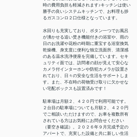
時の費用負担も軽減されます♪キッチンは使い
勝手の良いシステムキッチンで、お料理も捗
るガスコンロ２口仕様となっています。
水回りも充実しており、ボタン一つでお風呂
が沸かせる追い焚き機能付きの浴室や、雨の
日のお洗濯や花粉の時期に重宝する浴室換気
乾燥機、身支度に便利な独立洗面所、清潔感
のある温水洗浄便座を完備しています。セキ
ュリティ面では、訪問者の顔が見えて安心な
カメラ付インターホンや防犯カメラが設置さ
れており、日々の安全な生活をサポートしま
す。また、不在時の荷物受け取りに欠かせな
い宅配ボックスも設置済みです！
駐車場は月額２、４２０円で利用可能です。
２台目の駐車場についても月額２、４２０円
でご相談いただけますので、お車を複数所有
されている方はお気軽にお問合せください
（要空き確認）。２０２６年９月完成予定の
アパートで、充実した設備と共に新しい生活