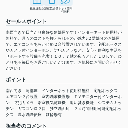
独立洗面台
浴室乾燥機
ネット使用
料無料
セールスポイント
南西向きで日当たり良好な角部屋です！インターネット使用料が
無料で、月々のコストを抑えられるのが魅力♪２階部分のお部屋
で、エアコンもあらかじめ２台設置されています。宅配ボックス
やカメラ付インターホン、防犯カメラなど、安心・便利な生活を
サポートする設備も充実！１０．７帖の広々としたＬＤＫで、ゆ
とりある毎日をお過ごしいただけます。お気軽にお問い合わせく
ださい！
ポイント
南西向き
角部屋
インターネット使用料無料
宅配ボックス
エアコン２台設置
室内洗濯機置場
ＴＶモニター付インターホ
ン
防犯カメラ
浴室換気乾燥機
追い焚き機能
システムキッ
チン
ガスコンロ２口
独立洗面所
２４時間利用可能宅配ボッ
クス
温水洗浄便座
駐輪場有
担当者のコメント