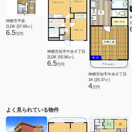
神栖市平泉
2
2LDK (57.68㎡)
6.5
万円
神栖市知手中央６丁目
2LDK (50.96㎡)
6.5
万円
神栖市知手中央６丁目
1K (29.37㎡)
4
万円
よく見られている物件