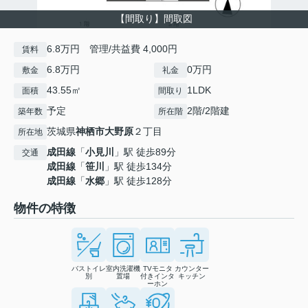
【間取り】間取図
6.8万円 管理/共益費 4,000円
賃料
6.8万円
0万円
敷金
礼金
43.55㎡
1LDK
面積
間取り
予定
2階/2階建
築年数
所在階
茨城県
神栖市
大野原
２丁目
所在地
成田線
「
小見川
」駅 徒歩89分
交通
成田線
「
笹川
」駅 徒歩134分
成田線
「
水郷
」駅 徒歩128分
物件の特徴
バストイレ
室内洗濯機
TVモニタ
カウンター
別
置場
付きインタ
キッチン
ーホン