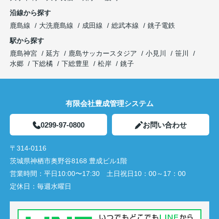
沿線から探す
鹿島線
大洗鹿島線
成田線
総武本線
銚子電鉄
駅から探す
鹿島神宮
延方
鹿島サッカースタジア
小見川
笹川
水郷
下総橘
下総豊里
松岸
銚子
有限会社豊成管理システム
0299-97-0800
お問い合わせ
〒314-0116
茨城県神栖市奥野谷8168 豊成ビル1階
営業時間：
平日10:00〜17:30 土日祝日10：00～17：00
定休日：
毎週水曜日