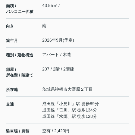
43.55㎡ / -
面積 /
バルコニー面積
南
向き
2026年9月(予定)
築年月
アパート / 木造
種別 / 建物構造
207 / 2階 / 2階建
部屋 /
所在階 / 階建て
茨城県
神栖市
大野原
２丁目
所在地
成田線
「
小見川
」駅 徒歩89分
交通
成田線
「
笹川
」駅 徒歩134分
成田線
「
水郷
」駅 徒歩128分
空有 / 2,420円
駐車場 / 月額