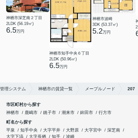
神栖市深芝南２丁目
神栖市波崎
2LDK (56.19㎡)
3DK (53.37㎡)
2
6.5
5.2
万円
万円
神栖市知手中央６丁目
2LDK (50.96㎡)
6.5
万円
管理システム
神栖市の賃貸一覧
メープルノード
207
市区町村から探す
神栖市
鹿嶋市
銚子市
潮来市
鉾田市
行方市
町名から探す
平泉
知手中央
大字平井
大野原
大字宮中
深芝南
大字下塙
大字長栖
知手
波崎