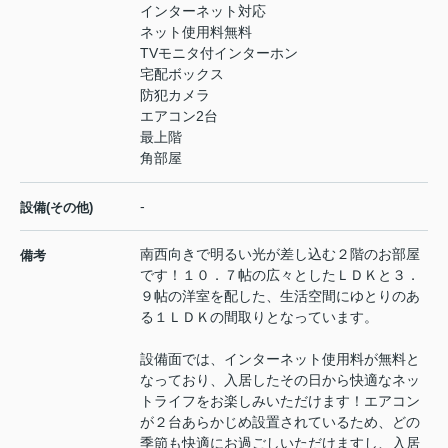
インターネット対応
ネット使用料無料
TVモニタ付インターホン
宅配ボックス
防犯カメラ
エアコン2台
最上階
角部屋
-
設備(その他)
南西向きで明るい光が差し込む２階のお部屋
備考
です！１０．７帖の広々としたＬＤＫと３．
９帖の洋室を配した、生活空間にゆとりのあ
る１ＬＤＫの間取りとなっています。
設備面では、インターネット使用料が無料と
なっており、入居したその日から快適なネッ
トライフをお楽しみいただけます！エアコン
が２台あらかじめ設置されているため、どの
季節も快適にお過ごしいただけますし、入居