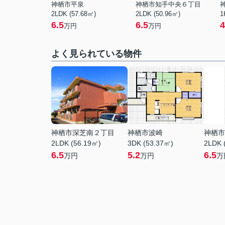
神栖市平泉
神栖市知手中央６丁目
2LDK (57.68㎡)
2LDK (50.96㎡)
1
6.5
6.5
4
万円
万円
よく見られている物件
神栖市深芝南２丁目
神栖市波崎
神栖市
2LDK (56.19㎡)
3DK (53.37㎡)
2LDK 
6.5
5.2
6.5
万円
万円
万