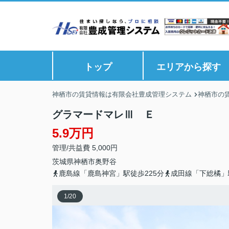
トップ
エリアから探す
神栖市の賃貸情報は有限会社豊成管理システム
神栖市の
グラマードマレⅢ Ｅ
5.9万円
管理/共益費 5,000円
茨城県
神栖市
奥野谷
鹿島線「鹿島神宮」駅徒歩225分
成田線「下総橘」
1
/
20