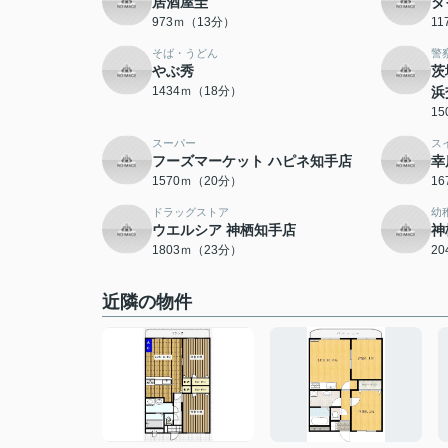
居酒屋圭
タ
973ｍ（13分）
1
そば・うどん
警
やぶ秀
茨
1434ｍ（18分）
浜
1
スーパー
ス
フーズマーケット ハピネ知手店
幸
1570ｍ（20分）
1
ドラッグストア
幼
ウエルシア 神栖知手店
神
1803ｍ（23分）
2
近隣の物件