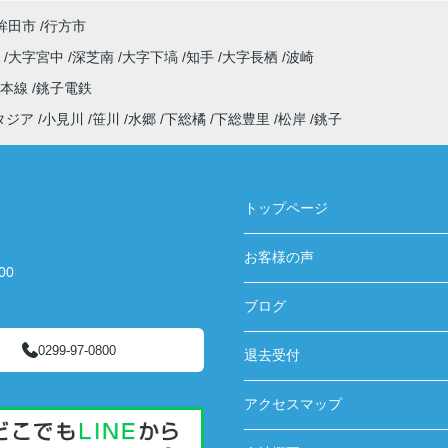
鉾田市
行方市
原
大字宮中
深芝南
大字下塙
知手
大字長栖
波崎
武本線
銚子電鉄
タジア
小見川
笹川
水郷
下総橘
下総豊里
松岸
銚子
トップページ
お客様の声
00
ブログ
0299-97-0800
退去受付
アクセスマップ