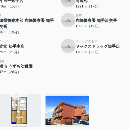
イヨー知手店
高麗苑
170ｍ（15分）
1291ｍ（17分）
察
警察
城県警察本部 鹿嶋警察署 知手
鹿嶋警察署 知手浜交番
交番
1506ｍ（19分）
506ｍ（19分）
イーツ
ドラッグストア
鹿堂 知手本店
ヤックスドラッグ知手店
679ｍ（21分）
1703ｍ（22分）
稚園
栖市 うずも幼稚園
047ｍ（26分）