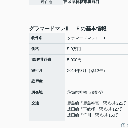
茨城県
神栖市
奥野谷
所在地
グラマードマレⅢ Ｅの基本情報
物件名
グラマードマレⅢ Ｅ
価格
5.9万円
管理/共益費
5,000円
築年月
2014年3月（築12年）
総戸数
-
所在地
茨城県
神栖市
奥野谷
交通
鹿島線
「
鹿島神宮
」駅 徒歩225分
成田線
「
下総橘
」駅 徒歩127分
成田線
「
笹川
」駅 徒歩159分