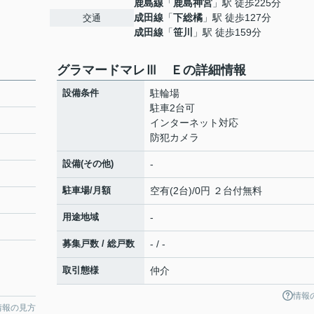
鹿島線
「
鹿島神宮
」駅 徒歩225分
成田線
「
下総橘
」駅 徒歩127分
交通
成田線
「
笹川
」駅 徒歩159分
グラマードマレⅢ Ｅの詳細情報
設備条件
駐輪場
駐車2台可
インターネット対応
防犯カメラ
設備(その他)
-
駐車場/月額
空有(2台)/0円 ２台付無料
用途地域
-
募集戸数 / 総戸数
- / -
取引態様
仲介
情報
情報の見方