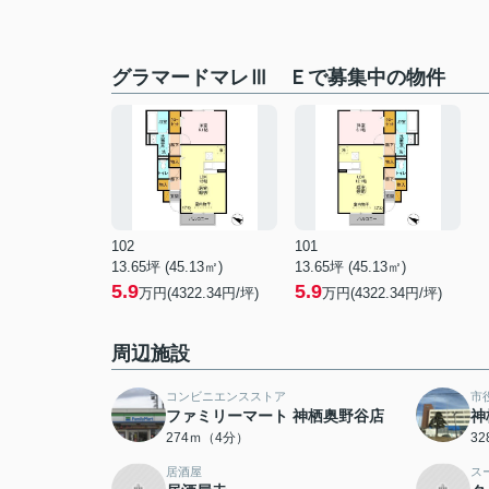
グラマードマレⅢ Ｅで募集中の物件
102
101
13.65坪 (45.13㎡)
13.65坪 (45.13㎡)
5.9
5.9
万円(4322.34円/坪)
万円(4322.34円/坪)
周辺施設
コンビニエンスストア
市
ファミリーマート 神栖奥野谷店
神
274ｍ（4分）
3
居酒屋
ス