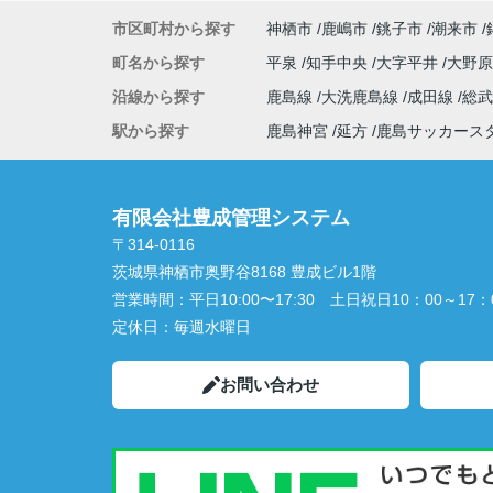
市区町村から探す
神栖市
鹿嶋市
銚子市
潮来市
町名から探す
平泉
知手中央
大字平井
大野
沿線から探す
鹿島線
大洗鹿島線
成田線
総
駅から探す
鹿島神宮
延方
鹿島サッカース
有限会社豊成管理システム
〒314-0116
茨城県神栖市奥野谷8168 豊成ビル1階
営業時間：
平日10:00〜17:30 土日祝日10：00～17：
定休日：
毎週水曜日
お問い合わせ