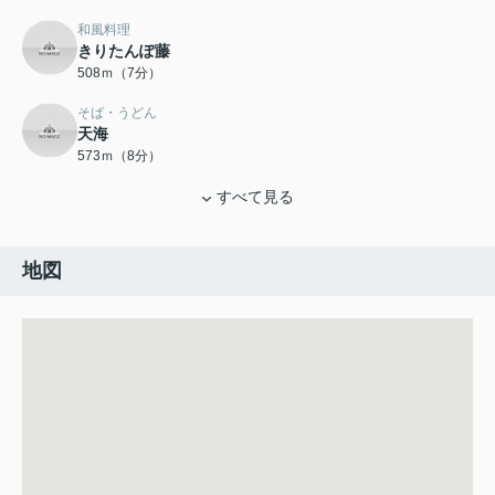
和風料理
きりたんぽ藤
508ｍ（7分）
そば・うどん
天海
573ｍ（8分）
すべて見る
地図