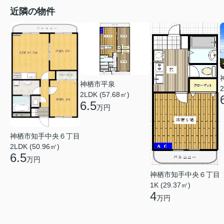
近隣の物件
神栖市平泉
2
2LDK (57.68㎡)
6.5
万円
神栖市知手中央６丁目
2LDK (50.96㎡)
6.5
万円
神栖市知手中央６丁目
1K (29.37㎡)
4
万円