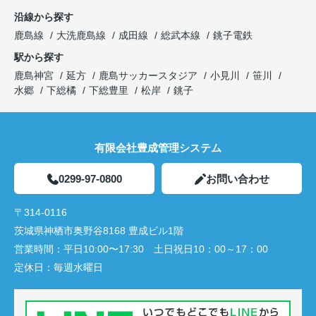
沿線から探す
鹿島線
大洗鹿島線
成田線
総武本線
銚子電鉄
駅から探す
鹿島神宮
延方
鹿島サッカースタジア
小見川
笹川
水郷
下総橘
下総豊里
松岸
銚子
有限会社豊成管理システム
0299-97-0800
お問い合わせ
〒314-0116
茨城県神栖市奥野谷8168 豊成ビル1階
営業時間：
平日10:00〜17:30 土日祝日10：00～17：00
定休日：
毎週水曜日