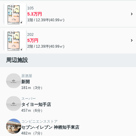
105
5.3万円
1階 / 12.39坪(40.99㎡)
202
5万円
2階 / 12.39坪(40.99㎡)
周辺施設
居酒屋
新開
181ｍ（3分）
スーパー
タイヨー知手店
457ｍ（6分）
コンビニエンスストア
セブン-イレブン 神栖知手東店
482ｍ（7分）