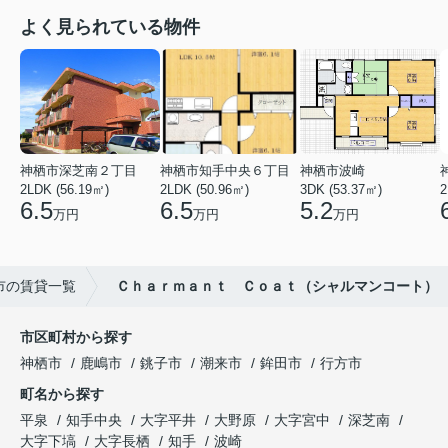
よく見られている物件
神栖市深芝南２丁目
神栖市知手中央６丁目
神栖市波崎
2LDK (56.19㎡)
2LDK (50.96㎡)
3DK (53.37㎡)
2
6.5
6.5
5.2
万円
万円
万円
市の賃貸一覧
Ｃｈａｒｍａｎｔ Ｃｏａｔ（シャルマンコート）
市区町村から探す
神栖市
鹿嶋市
銚子市
潮来市
鉾田市
行方市
町名から探す
平泉
知手中央
大字平井
大野原
大字宮中
深芝南
大字下塙
大字長栖
知手
波崎