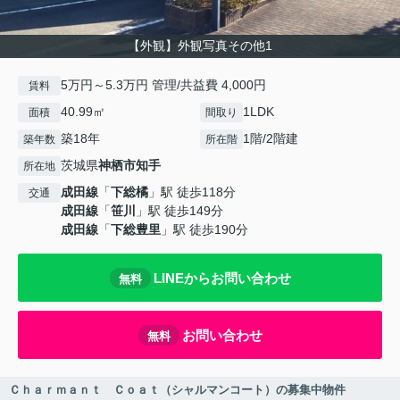
【外観】外観写真その他1
5万円～5.3万円 管理/共益費 4,000円
賃料
40.99㎡
1LDK
面積
間取り
築18年
1階/2階建
築年数
所在階
茨城県
神栖市
知手
所在地
成田線
「
下総橘
」駅 徒歩118分
交通
成田線
「
笹川
」駅 徒歩149分
成田線
「
下総豊里
」駅 徒歩190分
LINEからお問い合わせ
無料
お問い合わせ
無料
Ｃｈａｒｍａｎｔ Ｃｏａｔ（シャルマンコート）の募集中物件