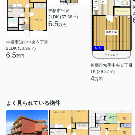
神栖市平泉
2
2LDK (57.68㎡)
6.5
万円
神栖市知手中央６丁目
2LDK (50.96㎡)
6.5
万円
神栖市知手中央６丁目
1K (29.37㎡)
4
万円
よく見られている物件