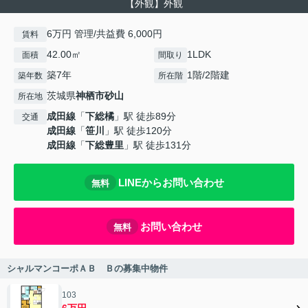
【外観】外観
6万円 管理/共益費 6,000円
賃料
42.00㎡
1LDK
面積
間取り
築7年
1階/2階建
築年数
所在階
茨城県
神栖市
砂山
所在地
成田線
「
下総橘
」駅 徒歩89分
交通
成田線
「
笹川
」駅 徒歩120分
成田線
「
下総豊里
」駅 徒歩131分
LINEからお問い合わせ
無料
お問い合わせ
無料
シャルマンコーポＡＢ Ｂの募集中物件
103
6万円