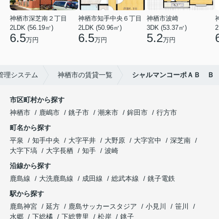
神栖市深芝南２丁目
神栖市知手中央６丁目
神栖市波崎
2LDK (56.19㎡)
2LDK (50.96㎡)
3DK (53.37㎡)
2
6.5
6.5
5.2
万円
万円
万円
管理システム
神栖市の賃貸一覧
シャルマンコーポＡＢ Ｂ
市区町村から探す
神栖市
鹿嶋市
銚子市
潮来市
鉾田市
行方市
町名から探す
平泉
知手中央
大字平井
大野原
大字宮中
深芝南
大字下塙
大字長栖
知手
波崎
沿線から探す
鹿島線
大洗鹿島線
成田線
総武本線
銚子電鉄
駅から探す
鹿島神宮
延方
鹿島サッカースタジア
小見川
笹川
水郷
下総橘
下総豊里
松岸
銚子