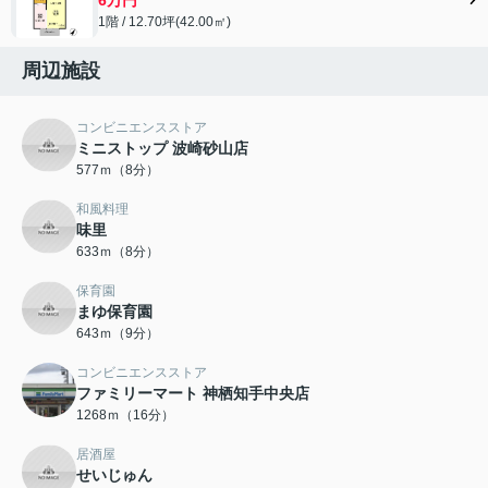
1階 / 12.70坪(42.00㎡)
周辺施設
コンビニエンスストア
ミニストップ 波崎砂山店
577ｍ（8分）
和風料理
味里
633ｍ（8分）
保育園
まゆ保育園
643ｍ（9分）
コンビニエンスストア
ファミリーマート 神栖知手中央店
1268ｍ（16分）
居酒屋
せいじゅん