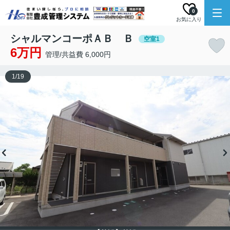
0
お気に入り
シャルマンコーポＡＢ Ｂ
空室1
6万円
管理/共益費 6,000円
1
/
19