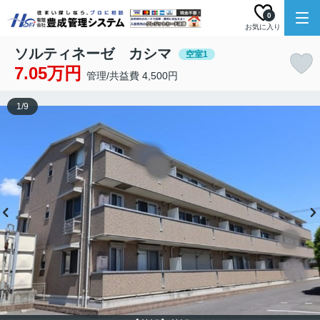
0
お気に入り
ソルティネーゼ カシマ
空室1
7.05万円
管理/共益費 4,500円
1
/
9