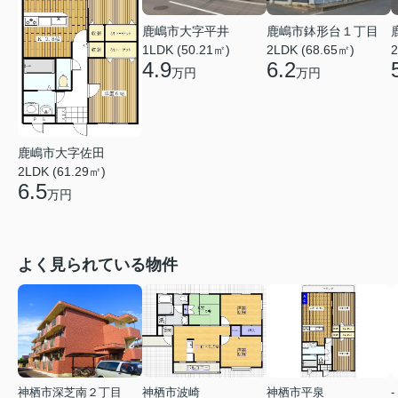
鹿嶋市鉢形台１丁目
鹿嶋市大字平井
2LDK (68.65㎡)
1LDK (50.21㎡)
2
6.2
4.9
万円
万円
鹿嶋市大字佐田
2LDK (61.29㎡)
6.5
万円
よく見られている物件
神栖市深芝南２丁目
神栖市波崎
神栖市平泉
-