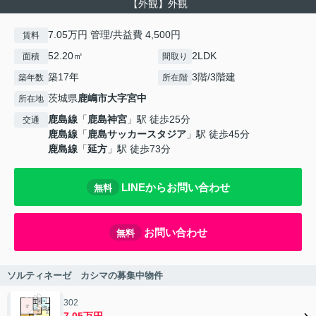
【外観】外観
7.05万円 管理/共益費 4,500円
賃料
52.20㎡
2LDK
面積
間取り
築17年
3階/3階建
築年数
所在階
茨城県
鹿嶋市
大字宮中
所在地
鹿島線
「
鹿島神宮
」駅 徒歩25分
交通
鹿島線
「
鹿島サッカースタジア
」駅 徒歩45分
鹿島線
「
延方
」駅 徒歩73分
LINEからお問い合わせ
無料
お問い合わせ
無料
ソルティネーゼ カシマの募集中物件
302
7.05万円