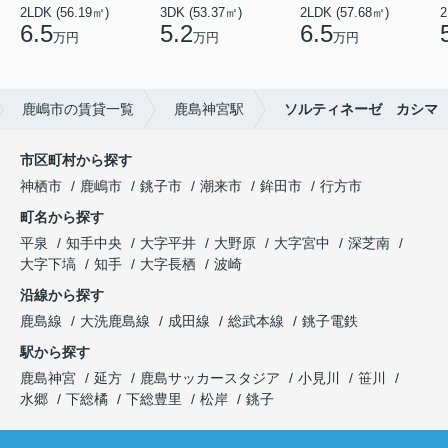
2LDK (56.19㎡)
3DK (53.37㎡)
2LDK (57.68㎡)
2
6.5
5.2
6.5
万円
万円
万円
鹿嶋市の賃貸一覧
鹿島神宮駅
ソルティネーゼ カシマ
市区町村から探す
神栖市
鹿嶋市
銚子市
潮来市
鉾田市
行方市
町名から探す
平泉
知手中央
大字平井
大野原
大字宮中
深芝南
大字下塙
知手
大字長栖
波崎
沿線から探す
鹿島線
大洗鹿島線
成田線
総武本線
銚子電鉄
駅から探す
鹿島神宮
延方
鹿島サッカースタジア
小見川
笹川
水郷
下総橘
下総豊里
松岸
銚子