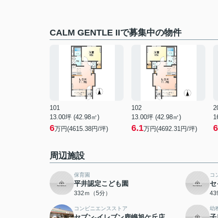
CALM GENTLE IIで募集中の物件
101
102
2
13.00坪 (42.98㎡)
13.00坪 (42.98㎡)
1
6
6.1
6
万円(4615.38円/坪)
万円(4692.31円/坪)
周辺施設
保育園
コ
平井認定こども園
セ
332ｍ（5分）
4
コンビニエンスストア
幼
セブン-イレブン鹿嶋旭ケ丘店
子