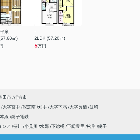
平泉
-
(57.68㎡)
2LDK (57.20㎡)
5
円
万円
鉾田市
行方市
原
大字宮中
深芝南
知手
大字下塙
大字長栖
波崎
武本線
銚子電鉄
タジア
笹川
小見川
水郷
下総橘
下総豊里
松岸
銚子