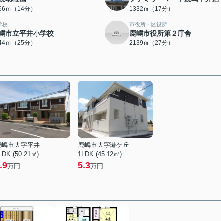
066ｍ（14分）
1332ｍ（17分）
学校
市役所・区役所
嶋市立平井小学校
鹿嶋市役所第２庁舎
944ｍ（25分）
2139ｍ（27分）
鹿嶋市大字平井
鹿嶋市大字港ケ丘
LDK (50.21㎡)
1LDK (45.12㎡)
.9
5.3
万円
万円