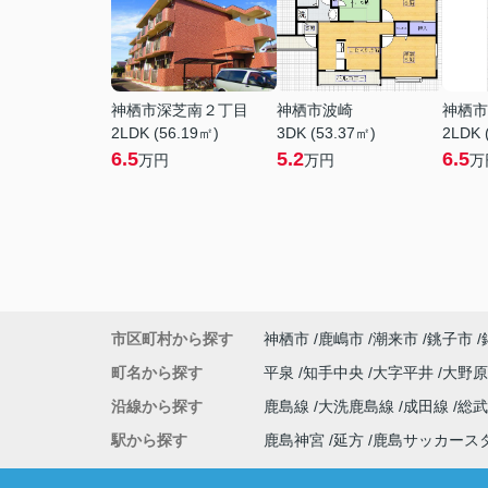
神栖市深芝南２丁目
神栖市波崎
神栖市
2LDK (56.19㎡)
3DK (53.37㎡)
2LDK 
6.5
5.2
6.5
万円
万円
万
市区町村から探す
神栖市
鹿嶋市
潮来市
銚子市
町名から探す
平泉
知手中央
大字平井
大野
沿線から探す
鹿島線
大洗鹿島線
成田線
総
駅から探す
鹿島神宮
延方
鹿島サッカース