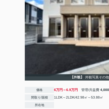
【外観】
外観写真その他
6万円～6.9万円
管理/共益費
4,00
価格
1LDK～2LDK/42.98㎡～53.88㎡
間取り/面積
所在地