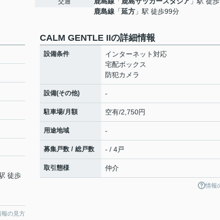
鹿島線
「
鹿島サッカースタジア
」駅 徒歩
交通
鹿島線
「
延方
」駅 徒歩99分
CALM GENTLE IIの詳細情報
設備条件
インターネット対応
宅配ボックス
防犯カメラ
設備(その他)
-
駐車場/月額
空有/2,750円
用途地域
-
募集戸数 / 総戸数
- / 4戸
取引態様
仲介
駅 徒歩
情報
情報の見方