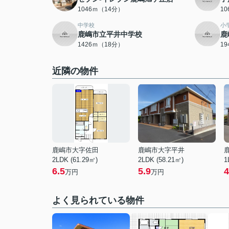
1046ｍ（14分）
1
中学校
小
鹿嶋市立平井中学校
鹿
1426ｍ（18分）
1
近隣の物件
鹿嶋市大字佐田
鹿嶋市大字平井
2LDK (61.29㎡)
2LDK (58.21㎡)
1
6.5
5.9
4
万円
万円
よく見られている物件