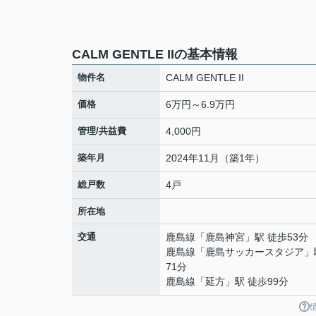
CALM GENTLE IIの基本情報
物件名
CALM GENTLE II
価格
6万円～6.9万円
管理/共益費
4,000円
築年月
2024年11月（築1年）
総戸数
4戸
所在地
交通
鹿島線
「
鹿島神宮
」駅 徒歩53分
鹿島線
「
鹿島サッカースタジア
」
71分
鹿島線
「
延方
」駅 徒歩99分