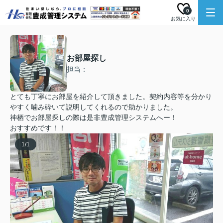
0
お気に入り
お部屋探し
担当：
とても丁寧にお部屋を紹介して頂きました。契約内容等を分かり
やすく噛み砕いて説明してくれるので助かりました。
神栖でお部屋探しの際は是非豊成管理システムへー！
おすすめです！！
1
/
1