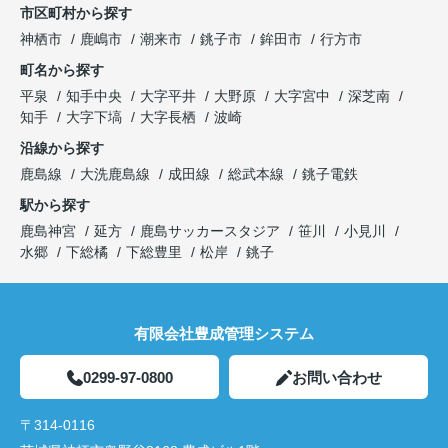
市区町村から探す
神栖市
鹿嶋市
潮来市
銚子市
鉾田市
行方市
町名から探す
平泉
知手中央
大字平井
大野原
大字宮中
深芝南
知手
大字下塙
大字長栖
波崎
沿線から探す
鹿島線
大洗鹿島線
成田線
総武本線
銚子電鉄
駅から探す
鹿島神宮
延方
鹿島サッカースタジア
笹川
小見川
水郷
下総橘
下総豊里
松岸
銚子
有限会社豊成管理システム
0299-97-0800
お問い合わせ
〒314-0116