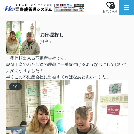
0
お気に入り
お部屋探し
担当：
一番信頼出来る不動産会社です。
親切丁寧でわたし達の理想に一番近付けるような形にして頂いて
大変助かりました!!
早くこの不動産会社に出会えてればなあと思いました。
1
/
1