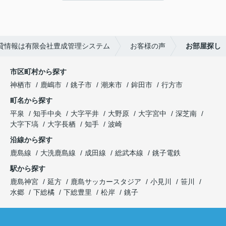
貸情報は有限会社豊成管理システム
お客様の声
お部屋探し
市区町村から探す
神栖市
鹿嶋市
銚子市
潮来市
鉾田市
行方市
町名から探す
平泉
知手中央
大字平井
大野原
大字宮中
深芝南
大字下塙
大字長栖
知手
波崎
沿線から探す
鹿島線
大洗鹿島線
成田線
総武本線
銚子電鉄
駅から探す
鹿島神宮
延方
鹿島サッカースタジア
小見川
笹川
水郷
下総橘
下総豊里
松岸
銚子