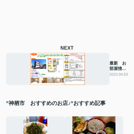
NEXT
最新 お
部屋情報
♪
2022.04.03
”神栖市 おすすめのお店♪”おすすめ記事