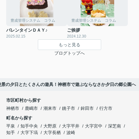
豊成管理システム コラム
豊成管理システム コラム
バレンタインＤＡＹ♪
ご挨拶
2025.02.15
2024.12.30
もっと見る
ブログトップへ
絶景の夕日とたくさんの遊具！神栖市で遊ぶならなさか夕日の郷公園へ
市区町村から探す
神栖市
鹿嶋市
潮来市
銚子市
鉾田市
行方市
町名から探す
平泉
知手中央
大野原
大字平井
大字宮中
深芝南
知手
大字下塙
大字長栖
波崎