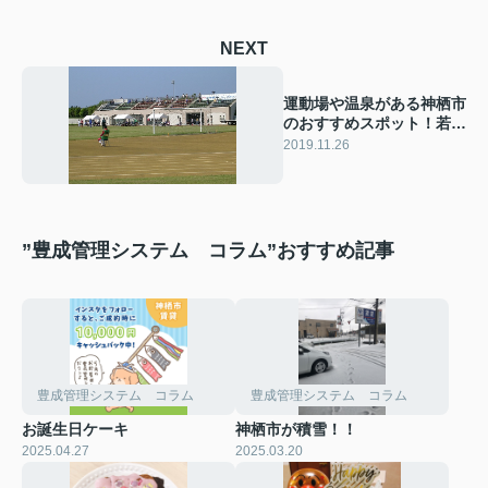
NEXT
運動場や温泉がある神栖市
のおすすめスポット！若松
緑地のご紹介
2019.11.26
”豊成管理システム コラム”おすすめ記事
豊成管理システム コラム
豊成管理システム コラム
お誕生日ケーキ
神栖市が積雪！！
2025.04.27
2025.03.20