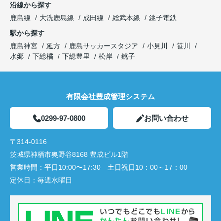
沿線から探す
鹿島線
大洗鹿島線
成田線
総武本線
銚子電鉄
駅から探す
鹿島神宮
延方
鹿島サッカースタジア
小見川
笹川
水郷
下総橘
下総豊里
松岸
銚子
有限会社豊成管理システム
0299-97-0800
お問い合わせ
〒314-0116
茨城県神栖市奥野谷8168 豊成ビル1階
営業時間：
平日10:00〜17:30 土日祝日10：00～17：00
定休日：
毎週水曜日