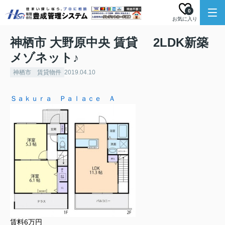
0
お気に入り
神栖市 大野原中央 賃貸 2LDK新築
メゾネット♪
神栖市 賃貸物件
2019.04.10
Ｓａｋｕｒａ Ｐａｌａｃｅ Ａ
賃料6万円