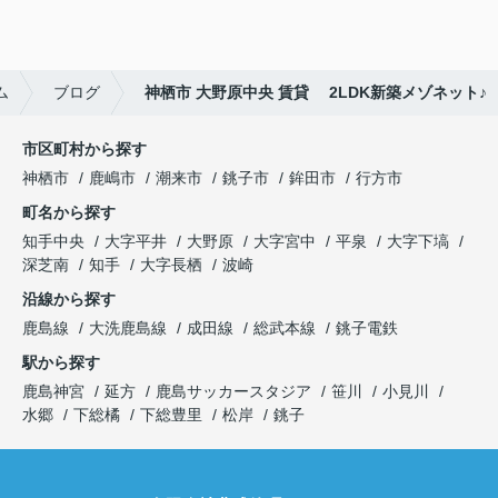
ム
ブログ
神栖市 大野原中央 賃貸 2LDK新築メゾネット♪
市区町村から探す
神栖市
鹿嶋市
潮来市
銚子市
鉾田市
行方市
町名から探す
知手中央
大字平井
大野原
大字宮中
平泉
大字下塙
深芝南
知手
大字長栖
波崎
沿線から探す
鹿島線
大洗鹿島線
成田線
総武本線
銚子電鉄
駅から探す
鹿島神宮
延方
鹿島サッカースタジア
笹川
小見川
水郷
下総橘
下総豊里
松岸
銚子