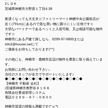
2ＬＤＫ
茨城県神栖市大野原１丁目4-38
夜遅くなっても大丈夫☆ファミリーマート神栖中央公園前店が
近く(791m)にあるので急な買い物に困りにくい立地です☆
大切なパートナーであるペットと入居可能、又は相談可能な物件
です☆
神栖市にある戸建て探しなら、0299-97-0800または
info2@housei.netにて
ご連絡をお待ちしております(^^)
その他にも、神栖市・鹿嶋市近辺の物件を豊富に取り揃えていま
す。
お気軽にお問い合わせ下さい。
当社のスタッフが全力でサポートいたします♪
◆◇◆◇◆◇◆◇◆◇◆◇◆◇◆◇◆◇◆◇◆◇◆
【神栖市 不動産 会社】
i茨城県神栖市奥野谷８１６８
有限会社豊成管理システム
電話０２９９－９７－０８００
(*
`*)
神栖市賃貸の情報も満載です
´ω