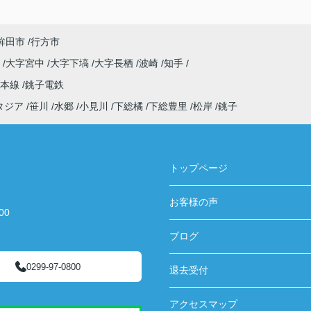
鉾田市
行方市
原
大字宮中
大字下塙
大字長栖
波崎
知手
武本線
銚子電鉄
タジア
笹川
水郷
小見川
下総橘
下総豊里
松岸
銚子
トップページ
お客様の声
00
ブログ
0299-97-0800
退去受付
アクセスマップ