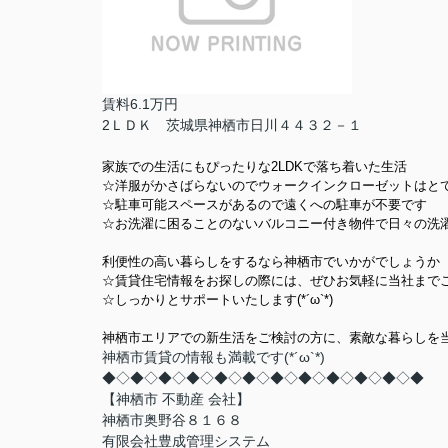
賃料6.1万円
2ＬＤＫ 茨城県神栖市日川４４３２－１
家族での生活にもぴったりな2LDKで落ち着いた生活
☆洋服がかさばらないのでウォークインクローゼットはと
☆
駐車可能スペースがあるので遠くへの駐車が不要です
☆お洗濯に困ることのないバルコニー付き物件で日々の洗
利便性の高い暮らしをするなら神栖市でいかがでしょうか
☆賃貸住宅情報をお探しの際には、ぜひお気軽に当社まで
☆しっかりとサポートいたします(*´ω`*)
神栖市エリアでの新生活をご検討の方に、素敵な暮らしを
神栖市賃貸の情報も満載です(*´ω`*)
◆◇◆◇◆◇◆◇◆◇◆◇◆◇◆◇◆◇◆◇◆◇◆
【神栖市 不動産 会社】
神栖市奥野谷８１６８
有限会社豊成管理システム