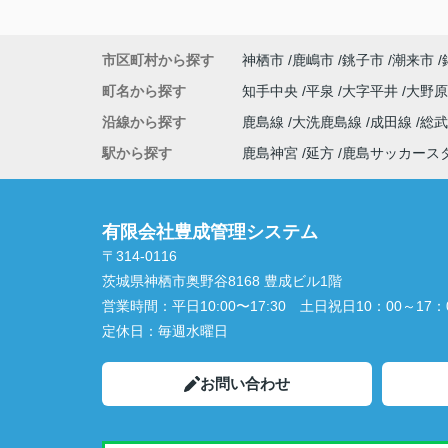
市区町村から探す
神栖市
鹿嶋市
銚子市
潮来市
町名から探す
知手中央
平泉
大字平井
大野
沿線から探す
鹿島線
大洗鹿島線
成田線
総
駅から探す
鹿島神宮
延方
鹿島サッカース
有限会社豊成管理システム
〒314-0116
茨城県神栖市奥野谷8168 豊成ビル1階
営業時間：
平日10:00〜17:30 土日祝日10：00～17：
定休日：
毎週水曜日
お問い合わせ