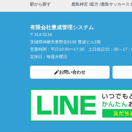
駅から探す
鹿島神宮
延方
鹿島サッカース
有限会社豊成管理システム
〒314-0116
茨城県神栖市奥野谷8168 豊成ビル1階
営業時間：
平日10:00〜17:30 土日祝日10：00～17：
定休日：
毎週水曜日
お問い合わせ