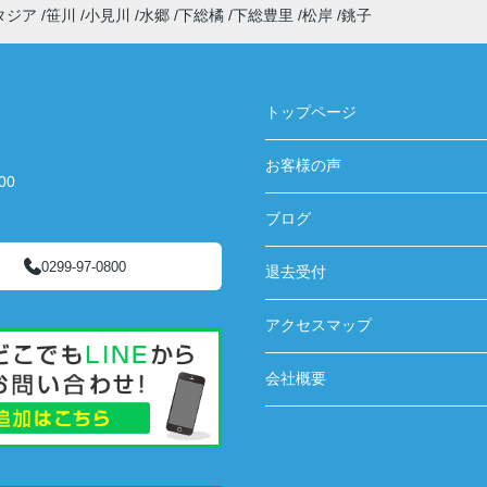
タジア
笹川
小見川
水郷
下総橘
下総豊里
松岸
銚子
トップページ
お客様の声
00
ブログ
0299-97-0800
退去受付
アクセスマップ
会社概要