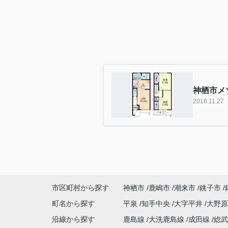
神栖市
2018.11.27
市区町村から探す
神栖市
鹿嶋市
潮来市
銚子市
町名から探す
平泉
知手中央
大字平井
大野
沿線から探す
鹿島線
大洗鹿島線
成田線
総