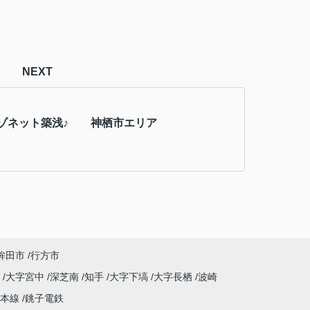
NEXT
メゾネット築浅♪ 神栖市エリア
鉾田市
行方市
原
大字宮中
深芝南
知手
大字下塙
大字長栖
波崎
武本線
銚子電鉄