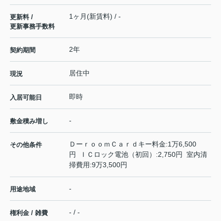
1ヶ月(新賃料) / -
更新料 /
更新事務手数料
2年
契約期間
居住中
現況
即時
入居可能日
-
敷金積み増し
ＤーｒｏｏｍＣａｒｄキー料金:1万6,500
その他条件
円 ＩＣロック電池（初回）:2,750円 室内清
掃費用:9万3,500円
-
用途地域
- / -
権利金 / 雑費