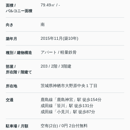
79.49㎡ / -
面積 /
バルコニー面積
南
向き
2015年11月(築10年)
築年月
アパート / 軽量鉄骨
種別 / 建物構造
203 / 2階 / 3階建
部屋 /
所在階 / 階建て
茨城県
神栖市
大野原中央
１丁目
所在地
鹿島線
「
鹿島神宮
」駅 徒歩154分
交通
成田線
「
笹川
」駅 徒歩131分
成田線
「
小見川
」駅 徒歩87分
空有(2台) / 0円 2台付無料
駐車場 / 月額