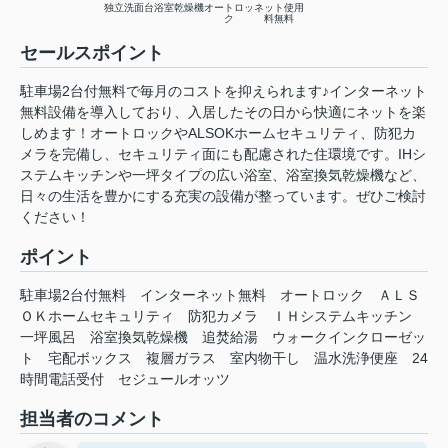
独立洗面台
浴室乾燥機
オートロッ
ネット使用
ク
料無料
セールスポイント
駐車場2台付無料で毎月のコストを抑えられます♪インターネット
無料設備を導入しており、入居したその日から快適にネットを楽
しめます！オートロックやALSOKホームセキュリティ、防犯カ
メラを完備し、セキュリティ面にも配慮された住環境です。IHシ
ステムキッチンや一坪タイプの広い浴室、浴室換気乾燥機など、
日々の生活を豊かにする充実の設備が整っています。ぜひご検討
ください！
ポイント
駐車場2台付無料
インターネット無料
オートロック
ＡＬＳ
ＯＫホームセキュリティ
防犯カメラ
ＩＨシステムキッチン
一坪風呂
浴室換気乾燥機
追焚給湯
ウォークインクローゼッ
ト
宅配ボックス
複層ガラス
室内物干し
温水洗浄便座
24
時間電話受付
セジュールオッツ
担当者のコメント