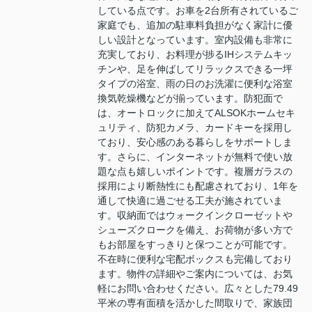
している点です。お車を2台所有されているご
家庭でも、追加の駐車料負担がなく家計に優
しい設計となっています。室内設備も非常に
充実しており、お料理が捗るIHシステムキッ
チンや、足を伸ばしてリラックスできる一坪
タイプの浴室、雨の日のお洗濯に便利な浴室
換気乾燥機などが揃っています。防犯面で
は、オートロックに加えてALSOKホームセキ
ュリティ、防犯カメラ、カードキーを採用し
ており、安心感のある暮らしをサポートしま
す。さらに、インターネットが無料で使い放
題な点も嬉しいポイントです。複層ガラスの
採用により断熱性にも配慮されており、1年を
通して快適に過ごせる工夫が施されていま
す。収納面ではウォークインクローゼットや
シューズクロークを備え、お荷物が多い方で
もお部屋をすっきりと保つことが可能です。
不在時に便利な宅配ボックスも完備しており
ます。物件の詳細やご案内については、お気
軽にお問い合わせください。広々とした79.49
平米の専有面積を活かした間取りで、家族団