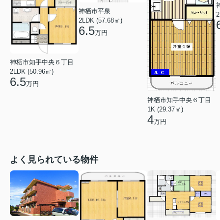
神栖市平泉
2
2LDK (57.68㎡)
6.5
万円
神栖市知手中央６丁目
2LDK (50.96㎡)
6.5
万円
神栖市知手中央６丁目
1K (29.37㎡)
4
万円
よく見られている物件