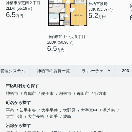
神栖市深芝南２丁目
神栖市波崎
2LDK (56.19㎡)
3DK (53.37㎡)
2
6.5
5.2
万円
万円
神栖市知手中央６丁目
2LDK (50.96㎡)
6.5
万円
成管理システム
神栖市の賃貸一覧
ラ ルーチェ A
203
市区町村から探す
神栖市
鹿嶋市
銚子市
潮来市
鉾田市
行方市
町名から探す
平泉
知手中央
大字平井
大野原
大字宮中
深芝南
大字下塙
大字長栖
知手
波崎
沿線から探す