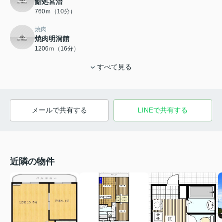
鮨処宮治
760ｍ（10分）
焼肉
焼肉明洞館
1206ｍ（16分）
すべて見る
メールで共有する
LINEで共有する
近隣の物件