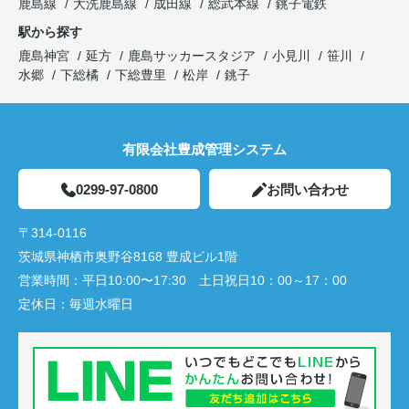
鹿島線
大洗鹿島線
成田線
総武本線
銚子電鉄
駅から探す
鹿島神宮
延方
鹿島サッカースタジア
小見川
笹川
水郷
下総橘
下総豊里
松岸
銚子
有限会社豊成管理システム
0299-97-0800
お問い合わせ
〒314-0116
茨城県神栖市奥野谷8168 豊成ビル1階
営業時間：
平日10:00〜17:30 土日祝日10：00～17：00
定休日：
毎週水曜日