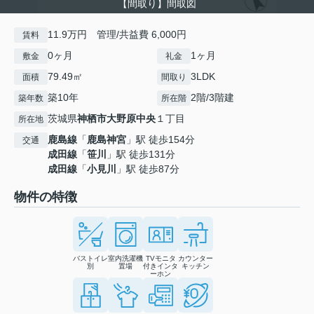
【間取り】間取図
11.9万円 管理/共益費 6,000円
賃料
0ヶ月
1ヶ月
敷金
礼金
79.49㎡
3LDK
面積
間取り
築10年
2階/3階建
築年数
所在階
茨城県
神栖市
大野原中央
１丁目
所在地
鹿島線
「
鹿島神宮
」駅 徒歩154分
交通
成田線
「
笹川
」駅 徒歩131分
成田線
「
小見川
」駅 徒歩87分
物件の特徴
バストイレ
室内洗濯機
TVモニタ
カウンター
別
置場
付きインタ
キッチン
ーホン