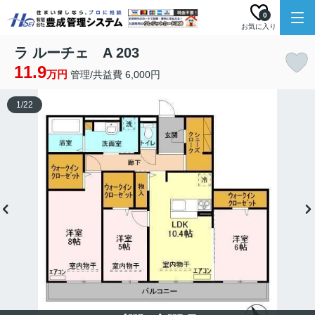
0
お気に入り
ラ ルーチェ A 203
11.9
万円
管理/共益費 6,000円
1
/
22