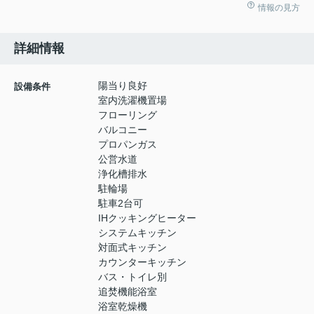
情報の見方
詳細情報
陽当り良好
設備条件
室内洗濯機置場
フローリング
バルコニー
プロパンガス
公営水道
浄化槽排水
駐輪場
駐車2台可
IHクッキングヒーター
システムキッチン
対面式キッチン
カウンターキッチン
バス・トイレ別
追焚機能浴室
浴室乾燥機