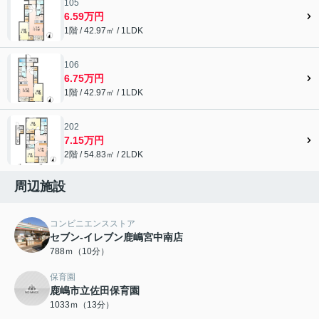
105
6.59万円
1階 / 42.97㎡ / 1LDK
106
6.75万円
1階 / 42.97㎡ / 1LDK
202
7.15万円
2階 / 54.83㎡ / 2LDK
周辺施設
コンビニエンスストア
セブン-イレブン鹿嶋宮中南店
788ｍ（10分）
保育園
鹿嶋市立佐田保育園
1033ｍ（13分）