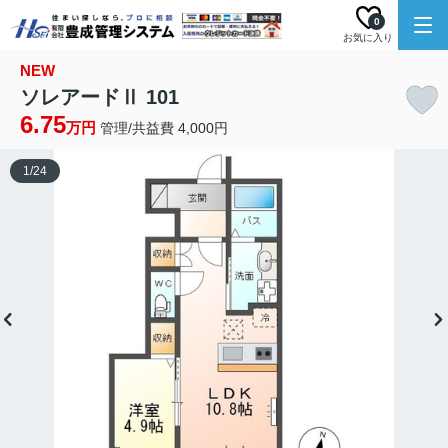
0
お気に入り
NEW
ソレアードⅡ 101
6.75
万円
管理/共益費 4,000円
1
/
24