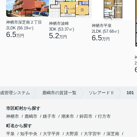
神栖市深芝南２丁目
神栖市波崎
神栖市平泉
2LDK (56.19㎡)
3DK (53.37㎡)
2LDK (57.68㎡)
6.5
5.2
万円
6.5
万円
万円
2
成管理システム
鹿嶋市の賃貸一覧
ソレアードⅡ
101
市区町村から探す
神栖市
鹿嶋市
銚子市
潮来市
鉾田市
行方市
町名から探す
平泉
知手中央
大字平井
大野原
大字宮中
深芝南