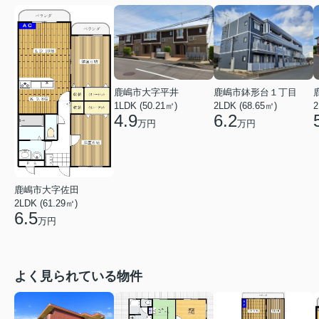
鹿嶋市鉢形台１丁目
鹿嶋市大字平井
2LDK (68.65㎡)
1LDK (50.21㎡)
2
6.2
4.9
万円
万円
鹿嶋市大字佐田
2LDK (61.29㎡)
6.5
万円
よく見られている物件