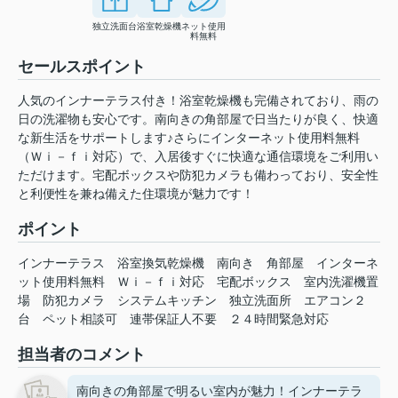
独立洗面台
浴室乾燥機
ネット使用
料無料
セールスポイント
人気のインナーテラス付き！浴室乾燥機も完備されており、雨の
日の洗濯物も安心です。南向きの角部屋で日当たりが良く、快適
な新生活をサポートします♪さらにインターネット使用料無料
（Ｗｉ－ｆｉ対応）で、入居後すぐに快適な通信環境をご利用い
ただけます。宅配ボックスや防犯カメラも備わっており、安全性
と利便性を兼ね備えた住環境が魅力です！
ポイント
インナーテラス
浴室換気乾燥機
南向き
角部屋
インターネ
ット使用料無料
Ｗｉ－ｆｉ対応
宅配ボックス
室内洗濯機置
場
防犯カメラ
システムキッチン
独立洗面所
エアコン２
台
ペット相談可
連帯保証人不要
２４時間緊急対応
担当者のコメント
南向きの角部屋で明るい室内が魅力！インナーテラ