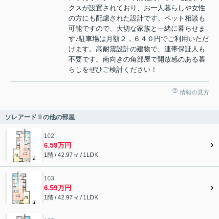
クスが設置されており、お一人暮らしや女性
の方にも配慮された設計です。ペット相談も
可能ですので、大切な家族と一緒に暮らせま
す♪駐車場は月額２，６４０円でご利用いただ
けます。高耐震設計の建物で、連帯保証人も
不要です。南向きの角部屋で開放感のある暮
らしをぜひご検討ください！
情報の見方
ソレアードⅡの他の部屋
102
6.59万円
1階 / 42.97㎡ / 1LDK
103
6.59万円
1階 / 42.97㎡ / 1LDK