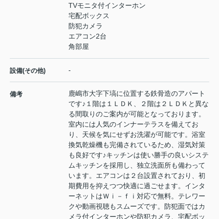
TVモニタ付インターホン
宅配ボックス
防犯カメラ
エアコン2台
角部屋
-
設備(その他)
鹿嶋市大字下塙に位置する鉄骨造のアパート
備考
です♪１階は１ＬＤＫ、２階は２ＬＤＫと異な
る間取りのご案内が可能となっております。
室内には人気のインナーテラスを備えてお
り、天候を気にせずお洗濯が可能です。浴室
換気乾燥機も完備されているため、湿気対策
も良好です♪キッチンは使い勝手の良いシステ
ムキッチンを採用し、独立洗面所も備わって
います。エアコンは２台設置されており、初
期費用を抑えつつ快適に過ごせます。インタ
ーネットはＷｉ－ｆｉ対応で無料。テレワー
クや動画視聴もスムーズです。防犯面ではカ
メラ付インターホンや防犯カメラ、宅配ボッ