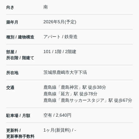
南
向き
2026年5月(予定)
築年月
アパート / 鉄骨造
種別 / 建物構造
101 / 1階 / 2階建
部屋 /
所在階 / 階建て
茨城県
鹿嶋市
大字下塙
所在地
鹿島線
「
鹿島神宮
」駅 徒歩38分
交通
鹿島線
「
延方
」駅 徒歩78分
鹿島線
「
鹿島サッカースタジア
」駅 徒歩67分
空有 / 2,640円
駐車場 / 月額
1ヶ月(新賃料) / -
更新料 /
更新事務手数料