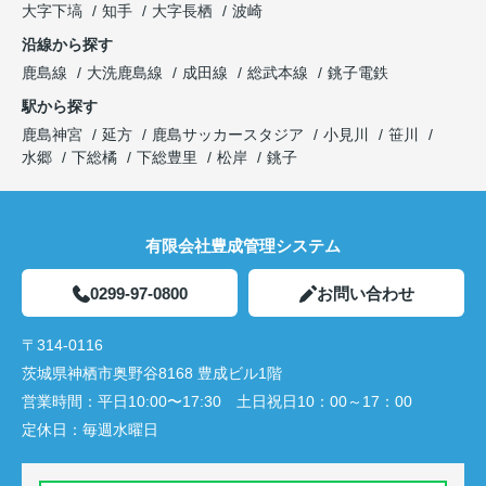
大字下塙
知手
大字長栖
波崎
沿線から探す
鹿島線
大洗鹿島線
成田線
総武本線
銚子電鉄
駅から探す
鹿島神宮
延方
鹿島サッカースタジア
小見川
笹川
水郷
下総橘
下総豊里
松岸
銚子
有限会社豊成管理システム
0299-97-0800
お問い合わせ
〒314-0116
茨城県神栖市奥野谷8168 豊成ビル1階
営業時間：
平日10:00〜17:30 土日祝日10：00～17：00
定休日：
毎週水曜日