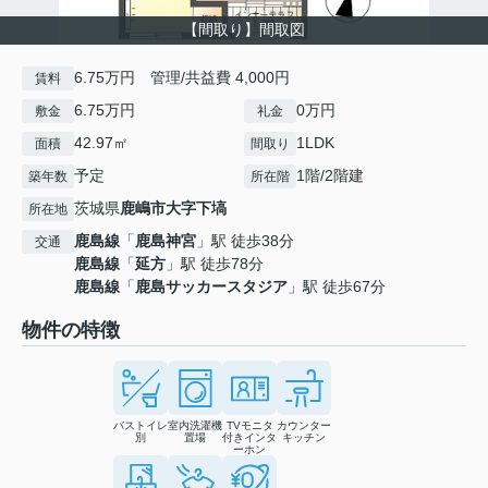
【間取り】間取図
6.75万円 管理/共益費 4,000円
賃料
6.75万円
0万円
敷金
礼金
42.97㎡
1LDK
面積
間取り
予定
1階/2階建
築年数
所在階
茨城県
鹿嶋市
大字下塙
所在地
鹿島線
「
鹿島神宮
」駅 徒歩38分
交通
鹿島線
「
延方
」駅 徒歩78分
鹿島線
「
鹿島サッカースタジア
」駅 徒歩67分
物件の特徴
バストイレ
室内洗濯機
TVモニタ
カウンター
別
置場
付きインタ
キッチン
ーホン