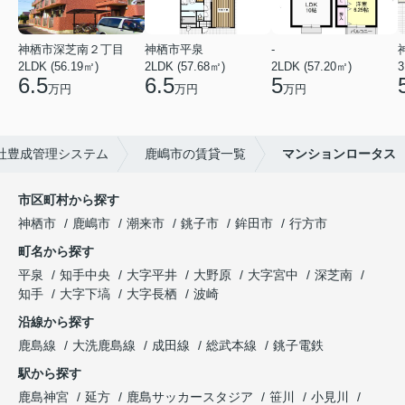
神栖市深芝南２丁目
神栖市平泉
-
2LDK (56.19㎡)
2LDK (57.68㎡)
2LDK (57.20㎡)
3
6.5
6.5
5
万円
万円
万円
社豊成管理システム
鹿嶋市の賃貸一覧
マンションロータス
市区町村から探す
神栖市
鹿嶋市
潮来市
銚子市
鉾田市
行方市
町名から探す
平泉
知手中央
大字平井
大野原
大字宮中
深芝南
知手
大字下塙
大字長栖
波崎
沿線から探す
鹿島線
大洗鹿島線
成田線
総武本線
銚子電鉄
駅から探す
鹿島神宮
延方
鹿島サッカースタジア
笹川
小見川