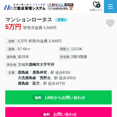
0
お気に入り
マンションロータス
空室1
5万円
管理/共益費 3,500円
5万円 管理/共益費 3,500円
賃料
57.66㎡
12LDK
面積
間取り
築25年
2階/3階建
築年数
所在階
茨城県
鹿嶋市
大字平井
所在地
鹿島線
「
鹿島神宮
」駅 徒歩63分
交通
大洗鹿島線
「
荒野台
」駅 徒歩100分
鹿島線
「
延方
」駅 徒歩107分
LINEからお問い合わせ
無料
お問い合わせ
無料