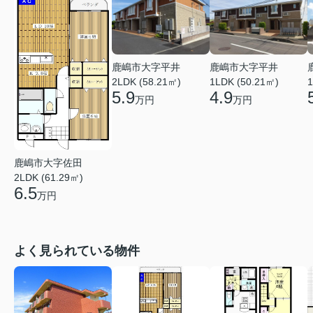
鹿嶋市大字平井
鹿嶋市大字平井
2LDK (58.21㎡)
1LDK (50.21㎡)
1
5.9
4.9
万円
万円
鹿嶋市大字佐田
2LDK (61.29㎡)
6.5
万円
よく見られている物件