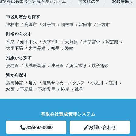
貸情報は有限会社豊成管理システム
お客様の声
お部屋探し
市区町村から探す
神栖市
鹿嶋市
銚子市
潮来市
鉾田市
行方市
町名から探す
平泉
知手中央
大字平井
大野原
大字宮中
深芝南
大字下塙
大字長栖
知手
波崎
沿線から探す
鹿島線
大洗鹿島線
成田線
総武本線
銚子電鉄
駅から探す
鹿島神宮
延方
鹿島サッカースタジア
小見川
笹川
水郷
下総橘
下総豊里
松岸
銚子
有限会社豊成管理システム
0299-97-0800
お問い合わせ