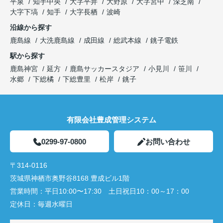
平泉
知手中央
大字平井
大野原
大字宮中
深芝南
大字下塙
知手
大字長栖
波崎
沿線から探す
鹿島線
大洗鹿島線
成田線
総武本線
銚子電鉄
駅から探す
鹿島神宮
延方
鹿島サッカースタジア
小見川
笹川
水郷
下総橘
下総豊里
松岸
銚子
有限会社豊成管理システム
0299-97-0800
お問い合わせ
〒314-0116
茨城県神栖市奥野谷8168 豊成ビル1階
営業時間：
平日10:00〜17:30 土日祝日10：00～17：00
定休日：
毎週水曜日