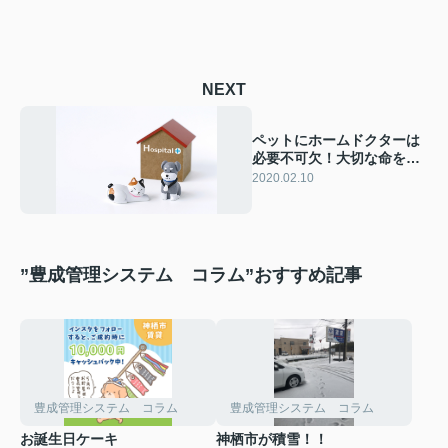
NEXT
ペットにホームドクターは
必要不可欠！大切な命を守
る神栖市の動物病院2選
2020.02.10
”豊成管理システム コラム”おすすめ記事
豊成管理システム コラム
豊成管理システム コラム
お誕生日ケーキ
神栖市が積雪！！