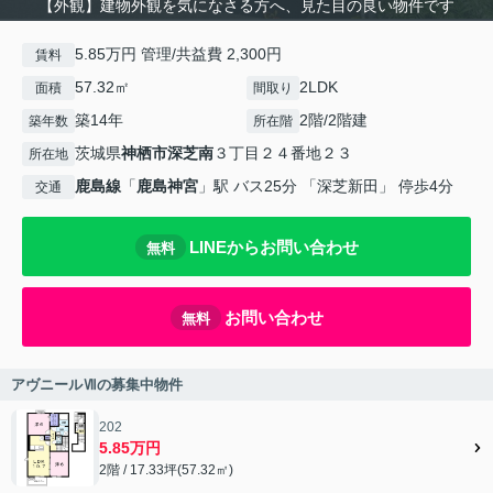
【外観】建物外観を気になさる方へ、見た目の良い物件です
5.85万円 管理/共益費 2,300円
賃料
57.32㎡
2LDK
面積
間取り
築14年
2階/2階建
築年数
所在階
茨城県
神栖市
深芝南
３丁目２４番地２３
所在地
鹿島線
「
鹿島神宮
」駅 バス25分 「深芝新田」 停歩4分
交通
LINEからお問い合わせ
無料
お問い合わせ
無料
アヴニールⅦの募集中物件
202
5.85万円
2階 / 17.33坪(57.32㎡)