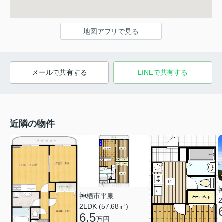
地図アプリで見る
メールで共有する
LINEで共有する
近隣の物件
神栖市平泉
2
2LDK (57.68㎡)
6.5
万円