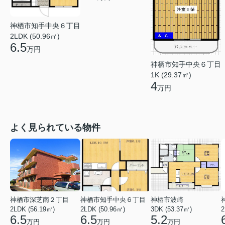
神栖市知手中央６丁目
2LDK (50.96㎡)
6.5
万円
神栖市知手中央６丁目
1K (29.37㎡)
4
万円
よく見られている物件
神栖市深芝南２丁目
神栖市知手中央６丁目
神栖市波崎
2LDK (56.19㎡)
2LDK (50.96㎡)
3DK (53.37㎡)
2
6.5
6.5
5.2
万円
万円
万円