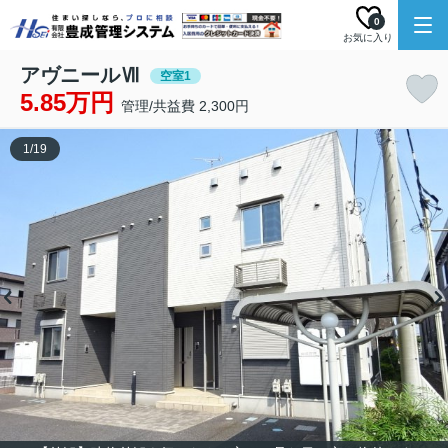
0
お気に入り
アヴニールⅦ
空室1
5.85万円
管理/共益費 2,300円
1
/
19