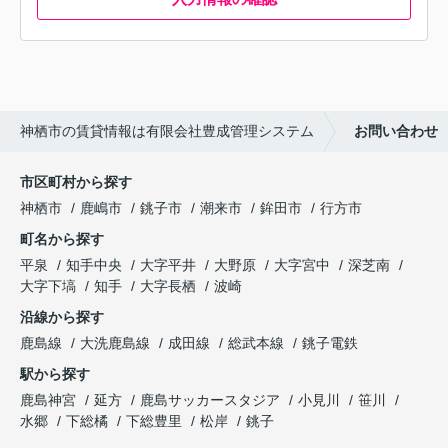
神栖市の賃貸情報は有限会社豊成管理システム
お問い合わせ
市区町村から探す
神栖市
鹿嶋市
銚子市
潮来市
鉾田市
行方市
町名から探す
平泉
知手中央
大字平井
大野原
大字宮中
深芝南
大字下塙
知手
大字長栖
波崎
沿線から探す
鹿島線
大洗鹿島線
成田線
総武本線
銚子電鉄
駅から探す
鹿島神宮
延方
鹿島サッカースタジア
小見川
笹川
水郷
下総橘
下総豊里
松岸
銚子