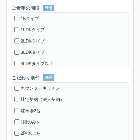
ご希望の間取
任意
1Kタイプ
1LDKタイプ
2LDKタイプ
3LDKタイプ
4LDKタイプ以上
こだわり条件
任意
カウンターキッチン
社宅契約（法人契約）
駐車場2台
1階のみを
2階以上を