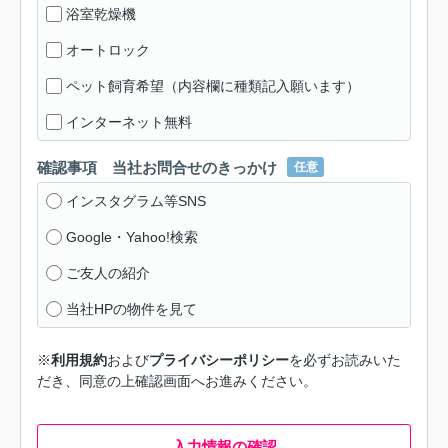
浴室乾燥機
オートロック
ペット飼育希望（内容欄に種類記入願います）
インターネット無料
確認事項 当社お問合せのきっかけ
任意
インスタグラム等SNS
Google・Yahoo!検索
ご友人の紹介
当社HPの物件を見て
※
利用規約
および
プライバシーポリシー
を必ずお読みいた
だき、同意の上確認画面へお進みください。
入力情報の確認