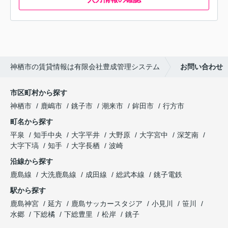
神栖市の賃貸情報は有限会社豊成管理システム
お問い合わせ
市区町村から探す
神栖市
鹿嶋市
銚子市
潮来市
鉾田市
行方市
町名から探す
平泉
知手中央
大字平井
大野原
大字宮中
深芝南
大字下塙
知手
大字長栖
波崎
沿線から探す
鹿島線
大洗鹿島線
成田線
総武本線
銚子電鉄
駅から探す
鹿島神宮
延方
鹿島サッカースタジア
小見川
笹川
水郷
下総橘
下総豊里
松岸
銚子