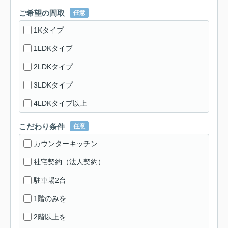
ご希望の間取
任意
1Kタイプ
1LDKタイプ
2LDKタイプ
3LDKタイプ
4LDKタイプ以上
こだわり条件
任意
カウンターキッチン
社宅契約（法人契約）
駐車場2台
1階のみを
2階以上を