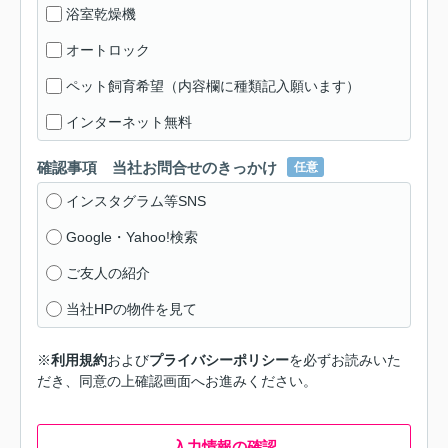
浴室乾燥機
オートロック
ペット飼育希望（内容欄に種類記入願います）
インターネット無料
確認事項 当社お問合せのきっかけ
任意
インスタグラム等SNS
Google・Yahoo!検索
ご友人の紹介
当社HPの物件を見て
※
利用規約
および
プライバシーポリシー
を必ずお読みいた
だき、同意の上確認画面へお進みください。
入力情報の確認