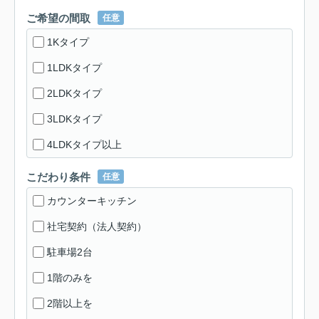
ご希望の間取
任意
1Kタイプ
1LDKタイプ
2LDKタイプ
3LDKタイプ
4LDKタイプ以上
こだわり条件
任意
カウンターキッチン
社宅契約（法人契約）
駐車場2台
1階のみを
2階以上を