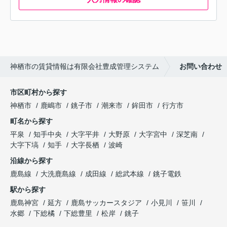
神栖市の賃貸情報は有限会社豊成管理システム
お問い合わせ
市区町村から探す
神栖市
鹿嶋市
銚子市
潮来市
鉾田市
行方市
町名から探す
平泉
知手中央
大字平井
大野原
大字宮中
深芝南
大字下塙
知手
大字長栖
波崎
沿線から探す
鹿島線
大洗鹿島線
成田線
総武本線
銚子電鉄
駅から探す
鹿島神宮
延方
鹿島サッカースタジア
小見川
笹川
水郷
下総橘
下総豊里
松岸
銚子