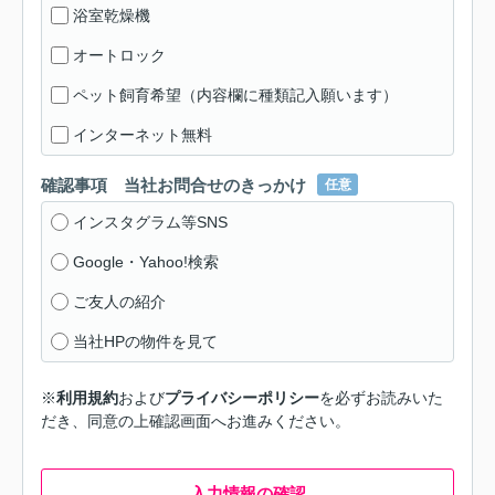
浴室乾燥機
オートロック
ペット飼育希望（内容欄に種類記入願います）
インターネット無料
確認事項 当社お問合せのきっかけ
任意
インスタグラム等SNS
Google・Yahoo!検索
ご友人の紹介
当社HPの物件を見て
※
利用規約
および
プライバシーポリシー
を必ずお読みいた
だき、同意の上確認画面へお進みください。
入力情報の確認